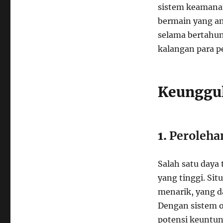
sistem keamana
bermain yang am
selama bertahu
kalangan para p
Keunggu
1.
Peroleha
Salah satu daya
yang tinggi. Si
menarik, yang 
Dengan sistem o
potensi keuntun