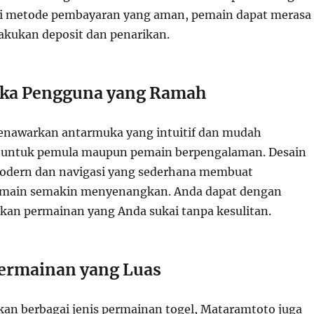
i metode pembayaran yang aman, pemain dapat merasa
akukan deposit dan penarikan.
ka Pengguna yang Ramah
nawarkan antarmuka yang intuitif dan mudah
k untuk pemula maupun pemain berpengalaman. Desain
modern dan navigasi yang sederhana membuat
main semakin menyenangkan. Anda dapat dengan
n permainan yang Anda sukai tanpa kesulitan.
Permainan yang Luas
an berbagai jenis permainan togel, Mataramtoto juga