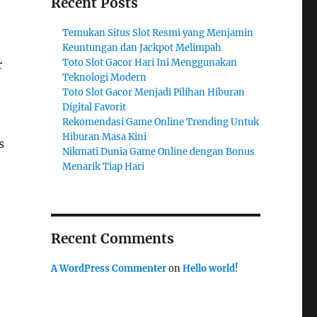
Recent Posts
Temukan Situs Slot Resmi yang Menjamin
Keuntungan dan Jackpot Melimpah
Toto Slot Gacor Hari Ini Menggunakan
r
Teknologi Modern
Toto Slot Gacor Menjadi Pilihan Hiburan
Digital Favorit
Rekomendasi Game Online Trending Untuk
Hiburan Masa Kini
s
Nikmati Dunia Game Online dengan Bonus
Menarik Tiap Hari
Recent Comments
A WordPress Commenter
on
Hello world!