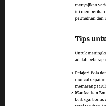
menyajikan vari
ini memberikan 
permainan dan 
Tips unt
Untuk meningka
adalah beberapa
Pelajari Pola da
muncul dapat m
memasang taru
Manfaatkan Bon
berbagai bonus 