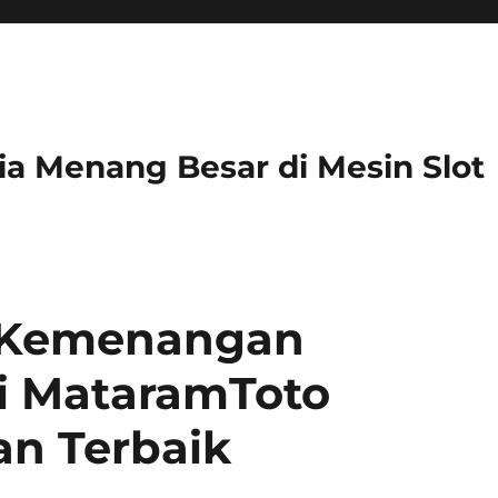
sia Menang Besar di Mesin Slot
i Kemenangan
i MataramToto
n Terbaik