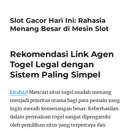
Slot Gacor Hari Ini: Rahasia
Menang Besar di Mesin Slot
Rekomendasi Link Agen
Togel Legal dengan
Sistem Paling Simpel
kitab4d
Mencari situs togel mudah menang
menjadi prioritas utama bagi para pemain yang
ingin meraih kemenangan besar. Keberhasilan
dalam permainan togel sangat dipengaruhi
oleh pemilihan situs yang terpercaya dan