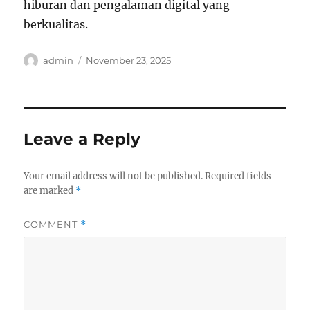
hiburan dan pengalaman digital yang
berkualitas.
Author
Posted
admin
November 23, 2025
on
Leave a Reply
Your email address will not be published.
Required fields
are marked
*
COMMENT
*