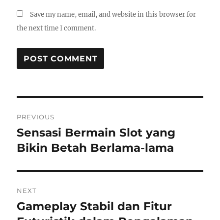
Save my name, email, and website in this browser for
the next time I comment.
Post
PREVIOUS
navigation
Sensasi Bermain Slot yang
Previous
post:
Bikin Betah Berlama-lama
NEXT
Gameplay Stabil dan Fitur
Next
post: