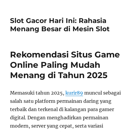
Slot Gacor Hari Ini: Rahasia
Menang Besar di Mesin Slot
Rekomendasi Situs Game
Online Paling Mudah
Menang di Tahun 2025
Memasuki tahun 2025,
kurir89
muncul sebagai
salah satu platform permainan daring yang
terbaik dan terkenal di kalangan para gamer
digital. Dengan menghadirkan permainan
modern, server yang cepat, serta variasi