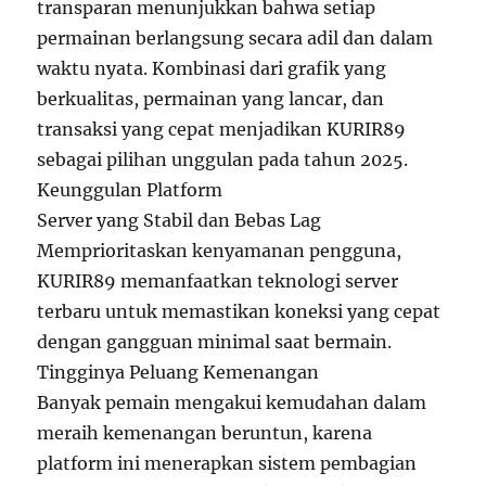
transparan menunjukkan bahwa setiap
permainan berlangsung secara adil dan dalam
waktu nyata. Kombinasi dari grafik yang
berkualitas, permainan yang lancar, dan
transaksi yang cepat menjadikan KURIR89
sebagai pilihan unggulan pada tahun 2025.
Keunggulan Platform
Server yang Stabil dan Bebas Lag
Memprioritaskan kenyamanan pengguna,
KURIR89 memanfaatkan teknologi server
terbaru untuk memastikan koneksi yang cepat
dengan gangguan minimal saat bermain.
Tingginya Peluang Kemenangan
Banyak pemain mengakui kemudahan dalam
meraih kemenangan beruntun, karena
platform ini menerapkan sistem pembagian