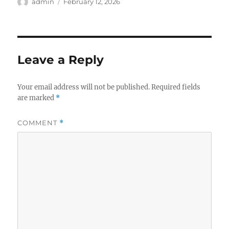
Author
Posted
admin
February 12, 2026
on
Leave a Reply
Your email address will not be published.
Required fields
are marked
*
COMMENT
*