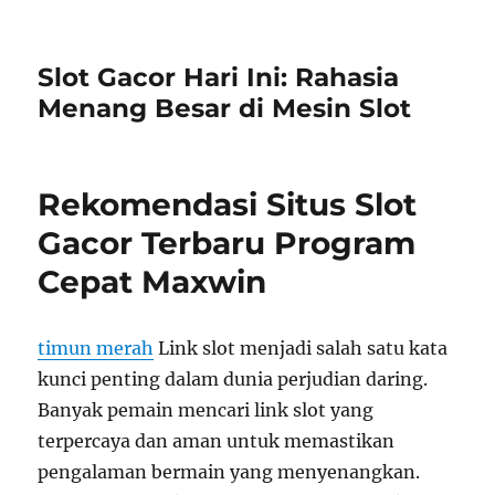
Slot Gacor Hari Ini: Rahasia
Menang Besar di Mesin Slot
Rekomendasi Situs Slot
Gacor Terbaru Program
Cepat Maxwin
timun merah
Link slot menjadi salah satu kata
kunci penting dalam dunia perjudian daring.
Banyak pemain mencari link slot yang
terpercaya dan aman untuk memastikan
pengalaman bermain yang menyenangkan.