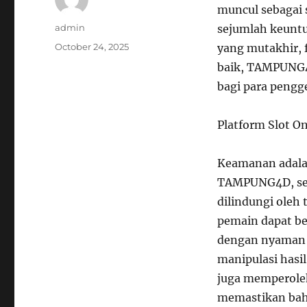
muncul sebagai 
Author
admin
sejumlah keuntu
Posted
October 24, 2025
yang mutakhir, 
on
baik, TAMPUNG4D
bagi para pengge
Platform Slot O
Keamanan adalah
TAMPUNG4D, sem
dilindungi oleh 
pemain dapat b
dengan nyaman t
manipulasi hasi
juga memperoleh
memastikan bah