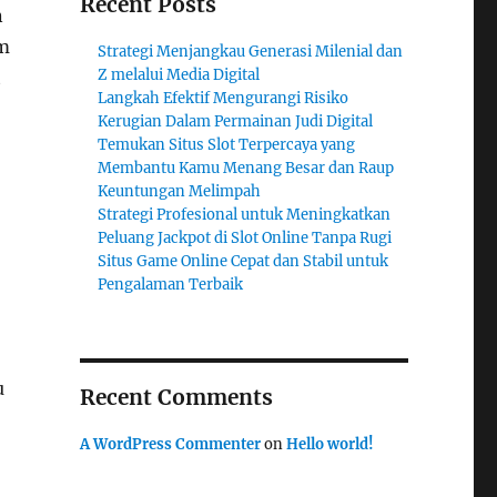
Recent Posts
n
em
Strategi Menjangkau Generasi Milenial dan
Z melalui Media Digital
t
Langkah Efektif Mengurangi Risiko
Kerugian Dalam Permainan Judi Digital
Temukan Situs Slot Terpercaya yang
Membantu Kamu Menang Besar dan Raup
Keuntungan Melimpah
Strategi Profesional untuk Meningkatkan
Peluang Jackpot di Slot Online Tanpa Rugi
Situs Game Online Cepat dan Stabil untuk
Pengalaman Terbaik
u
Recent Comments
A WordPress Commenter
on
Hello world!