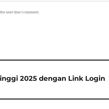
 the next time I comment.
tinggi 2025 dengan Link Login