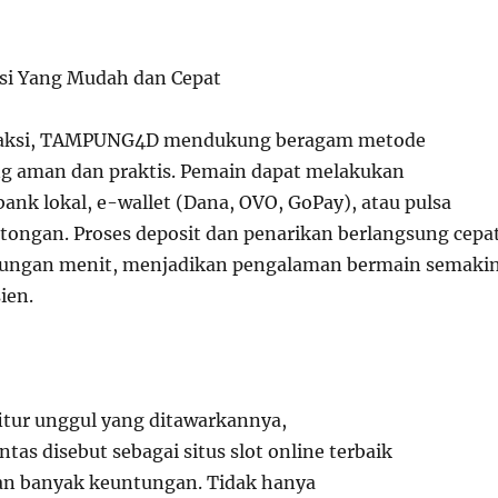
si Yang Mudah dan Cepat
saksi, TAMPUNG4D mendukung beragam metode
g aman dan praktis. Pemain dapat melakukan
bank lokal, e-wallet (Dana, OVO, GoPay), atau pulsa
tongan. Proses deposit dan penarikan berlangsung cepa
tungan menit, menjadikan pengalaman bermain semaki
ien.
tur unggul yang ditawarkannya,
s disebut sebagai situs slot online terbaik
n banyak keuntungan. Tidak hanya