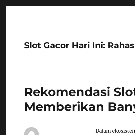
Slot Gacor Hari Ini: Raha
Rekomendasi Slot
Memberikan Ban
Dalam ekosistem