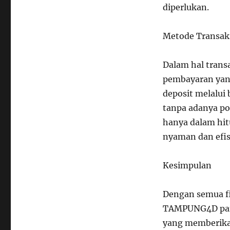
diperlukan.
Metode Transak
Dalam hal tran
pembayaran yan
deposit melalui 
tanpa adanya po
hanya dalam hi
nyaman dan efis
Kesimpulan
Dengan semua fi
TAMPUNG4D panta
yang memberika