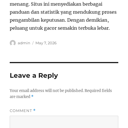
menang. Situs ini menyediakan berbagai
panduan dan statistik yang mendukung proses
pengambilan keputusan. Dengan demikian,
peluang untuk gacor semakin terbuka lebar.
Author
Posted
admin
May 7, 2026
on
Leave a Reply
Your email address will not be published.
Required fields
are marked
*
COMMENT
*