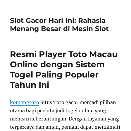
Slot Gacor Hari Ini: Rahasia
Menang Besar di Mesin Slot
Resmi Player Toto Macau
Online dengan Sistem
Togel Paling Populer
Tahun Ini
komengtoto
Situs Toto gacor menjadi pilihan
utama bagi pecinta judi togel online yang
mencari keberuntungan. Dengan layanan yang
terpercaya dan aman, pemain dapat menikmati