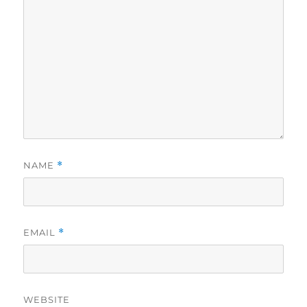
NAME
*
EMAIL
*
WEBSITE