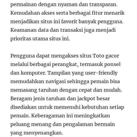
permainan dengan nyaman dan transparan.
Kemudahan akses serta berbagai fitur menarik
menjadikan situs ini favorit banyak pengguna.
Keamanan data dan transaksi juga menjadi
prioritas utama situs ini.
Pengguna dapat mengakses situs Toto gacor
melalui berbagai perangkat, termasuk ponsel
dan komputer. Tampilan yang user-friendly
memudahkan navigasi sehingga pemain bisa
memasang taruhan dengan cepat dan mudah.
Beragam jenis taruhan dan jackpot besar
disediakan untuk memenuhi kebutuhan setiap
pemain. Keberagaman ini meningkatkan
peluang menang dan pengalaman bermain
yang menyenangkan.