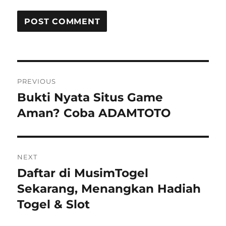
Post
PREVIOUS
navigation
Bukti Nyata Situs Game
Previous
post:
Aman? Coba ADAMTOTO
NEXT
Daftar di MusimTogel
Next
post:
Sekarang, Menangkan Hadiah
Togel & Slot