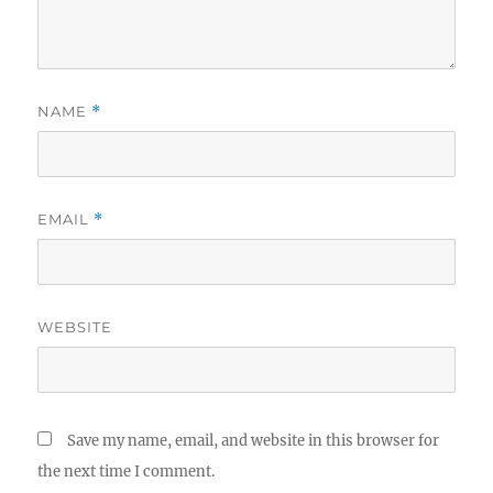
NAME
*
EMAIL
*
WEBSITE
Save my name, email, and website in this browser for
the next time I comment.