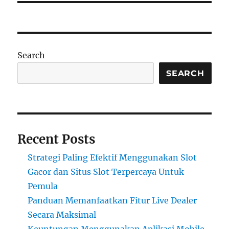
Search
SEARCH
Recent Posts
Strategi Paling Efektif Menggunakan Slot
Gacor dan Situs Slot Terpercaya Untuk
Pemula
Panduan Memanfaatkan Fitur Live Dealer
Secara Maksimal