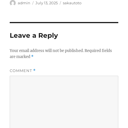
Author
Posted
Tags
admin
July 13, 2025
sakautoto
on
Leave a Reply
Your email address will not be published.
Required fields
are marked
*
COMMENT
*