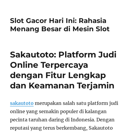
Slot Gacor Hari Ini: Rahasia
Menang Besar di Mesin Slot
Sakautoto: Platform Judi
Online Terpercaya
dengan Fitur Lengkap
dan Keamanan Terjamin
sakautoto
merupakan salah satu platform judi
online yang semakin populer di kalangan
pecinta taruhan daring di Indonesia. Dengan
reputasi yang terus berkembang, Sakautoto