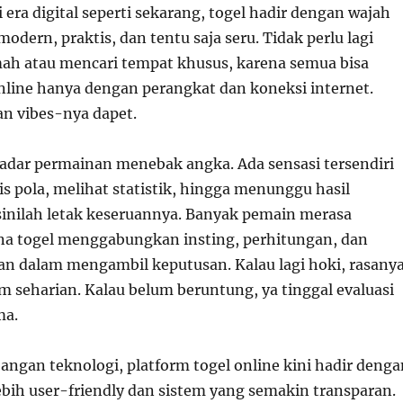
 era digital seperti sekarang, togel hadir dengan wajah
modern, praktis, dan tentu saja seru. Tidak perlu lagi
mah atau mencari tempat khusus, karena semua bisa
online hanya dengan perangkat dan koneksi internet.
an vibes-nya dapet.
adar permainan menebak angka. Ada sensasi tersendiri
s pola, melihat statistik, hingga menunggu hasil
sinilah letak keseruannya. Banyak pemain merasa
na togel menggabungkan insting, perhitungan, dan
ian dalam mengambil keputusan. Kalau lagi hoki, rasany
m seharian. Kalau belum beruntung, ya tinggal evaluasi
ma.
angan teknologi, platform togel online kini hadir denga
ebih user-friendly dan sistem yang semakin transparan.