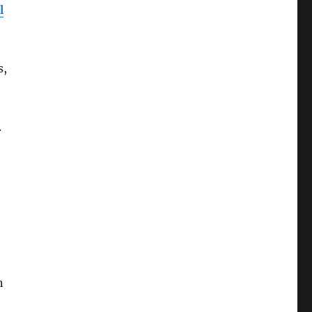
l
s,
.
n