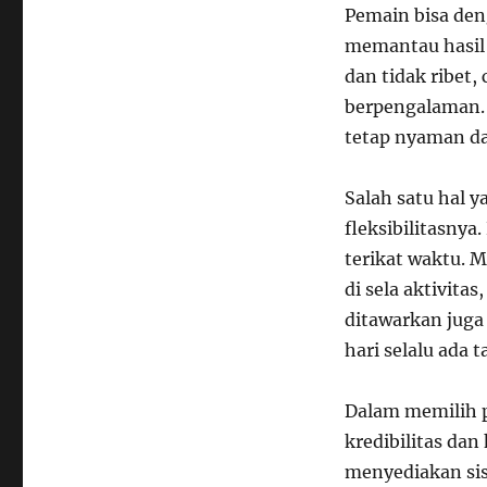
Pemain bisa de
memantau hasil 
dan tidak ribet,
berpengalaman. 
tetap nyaman d
Salah satu hal 
fleksibilitasnya
terikat waktu. 
di sela aktivita
ditawarkan juga
hari selalu ada 
Dalam memilih 
kredibilitas dan
menyediakan sis