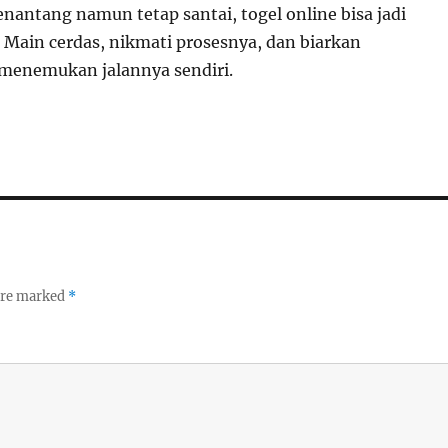
nantang namun tetap santai, togel online bisa jadi
. Main cerdas, nikmati prosesnya, dan biarkan
menemukan jalannya sendiri.
 are marked
*