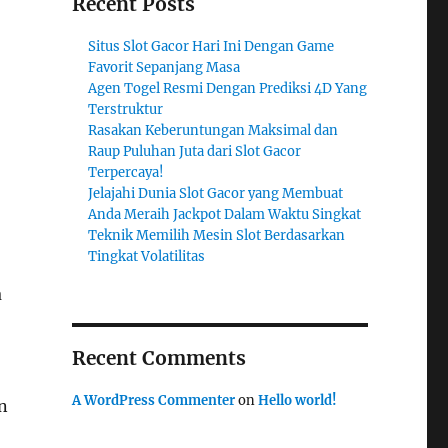
Recent Posts
Situs Slot Gacor Hari Ini Dengan Game
Favorit Sepanjang Masa
Agen Togel Resmi Dengan Prediksi 4D Yang
Terstruktur
Rasakan Keberuntungan Maksimal dan
Raup Puluhan Juta dari Slot Gacor
Terpercaya!
Jelajahi Dunia Slot Gacor yang Membuat
Anda Meraih Jackpot Dalam Waktu Singkat
Teknik Memilih Mesin Slot Berdasarkan
Tingkat Volatilitas
a
Recent Comments
A WordPress Commenter
on
Hello world!
n