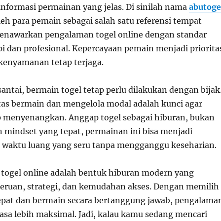
 informasi permainan yang jelas. Di sinilah nama
abutoge
leh para pemain sebagai salah satu referensi tempat
enawarkan pengalaman togel online dengan standar
i dan profesional. Kepercayaan pemain menjadi priorita
kenyamanan tetap terjaga.
antai, bermain togel tetap perlu dilakukan dengan bijak
s bermain dan mengelola modal adalah kunci agar
 menyenangkan. Anggap togel sebagai hiburan, bukan
 mindset yang tepat, permainan ini bisa menjadi
si waktu luang yang seru tanpa mengganggu keseharian.
togel online adalah bentuk hiburan modern yang
ruan, strategi, dan kemudahan akses. Dengan memilih
epat dan bermain secara bertanggung jawab, pengalama
rasa lebih maksimal. Jadi, kalau kamu sedang mencari