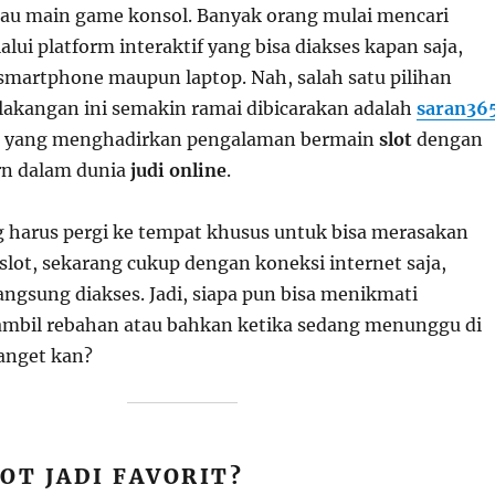
au main game konsol. Banyak orang mulai mencari
alui platform interaktif yang bisa diakses kapan saja,
smartphone maupun laptop. Nah, salah satu pilihan
lakangan ini semakin ramai dibicarakan adalah
saran36
m yang menghadirkan pengalaman bermain
slot
dengan
n dalam dunia
judi online
.
g harus pergi ke tempat khusus untuk bisa merasakan
slot, sekarang cukup dengan koneksi internet saja,
angsung diakses. Jadi, siapa pun bisa menikmati
ambil rebahan atau bahkan ketika sedang menunggu di
banget kan?
OT JADI FAVORIT?