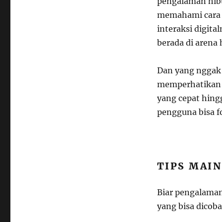
pengalaman hibu
memahami cara b
interaksi digital
berada di arena 
Dan yang nggak 
memperhatikan 
yang cepat hing
pengguna bisa f
TIPS MAIN
Biar pengalaman
yang bisa dicoba