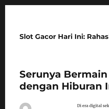
Slot Gacor Hari Ini: Raha
Serunya Bermain 
dengan Hiburan I
Di era digital s