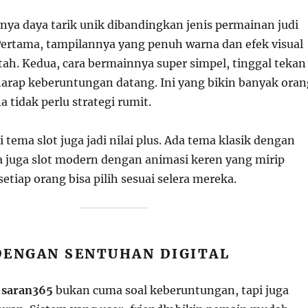
ya daya tarik unik dibandingkan jenis permainan judi
 Pertama, tampilannya yang penuh warna dan efek visual
tah. Kedua, cara bermainnya super simpel, tinggal tekan
arap keberuntungan datang. Ini yang bikin banyak oran
a tidak perlu strategi rumit.
si tema slot juga jadi nilai plus. Ada tema klasik dengan
a juga slot modern dengan animasi keren yang mirip
setiap orang bisa pilih sesuai selera mereka.
DENGAN SENTUHAN DIGITAL
i
saran365
bukan cuma soal keberuntungan, tapi juga