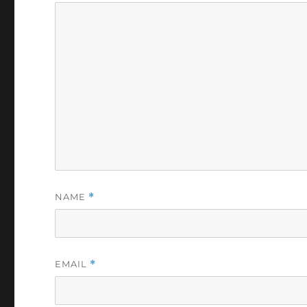
NAME
*
EMAIL
*