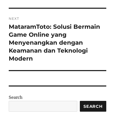
NEXT
MataramToto: Solusi Bermain
Next
post:
Game Online yang
Menyenangkan dengan
Keamanan dan Teknologi
Modern
Search
SEARCH