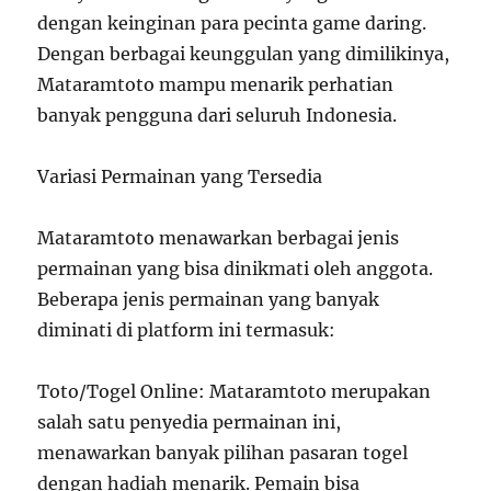
dengan keinginan para pecinta game daring.
Dengan berbagai keunggulan yang dimilikinya,
Mataramtoto mampu menarik perhatian
banyak pengguna dari seluruh Indonesia.
Variasi Permainan yang Tersedia
Mataramtoto menawarkan berbagai jenis
permainan yang bisa dinikmati oleh anggota.
Beberapa jenis permainan yang banyak
diminati di platform ini termasuk:
Toto/Togel Online: Mataramtoto merupakan
salah satu penyedia permainan ini,
menawarkan banyak pilihan pasaran togel
dengan hadiah menarik. Pemain bisa