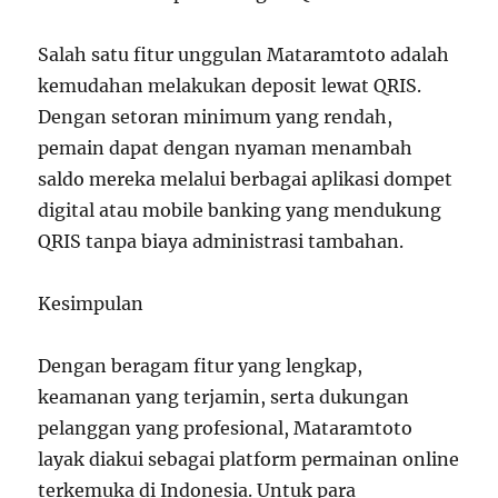
Salah satu fitur unggulan Mataramtoto adalah
kemudahan melakukan deposit lewat QRIS.
Dengan setoran minimum yang rendah,
pemain dapat dengan nyaman menambah
saldo mereka melalui berbagai aplikasi dompet
digital atau mobile banking yang mendukung
QRIS tanpa biaya administrasi tambahan.
Kesimpulan
Dengan beragam fitur yang lengkap,
keamanan yang terjamin, serta dukungan
pelanggan yang profesional, Mataramtoto
layak diakui sebagai platform permainan online
terkemuka di Indonesia. Untuk para