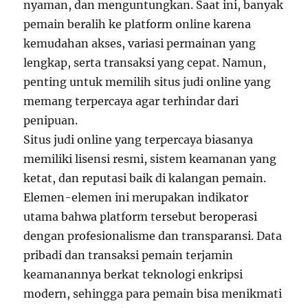
nyaman, dan menguntungkan. Saat ini, banyak
pemain beralih ke platform online karena
kemudahan akses, variasi permainan yang
lengkap, serta transaksi yang cepat. Namun,
penting untuk memilih situs judi online yang
memang terpercaya agar terhindar dari
penipuan.
Situs judi online yang terpercaya biasanya
memiliki lisensi resmi, sistem keamanan yang
ketat, dan reputasi baik di kalangan pemain.
Elemen-elemen ini merupakan indikator
utama bahwa platform tersebut beroperasi
dengan profesionalisme dan transparansi. Data
pribadi dan transaksi pemain terjamin
keamanannya berkat teknologi enkripsi
modern, sehingga para pemain bisa menikmati