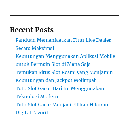
Recent Posts
Panduan Memanfaatkan Fitur Live Dealer
Secara Maksimal
Keuntungan Menggunakan Aplikasi Mobile
untuk Bermain Slot di Mana Saja
Temukan Situs Slot Resmi yang Menjamin
Keuntungan dan Jackpot Melimpah
Toto Slot Gacor Hari Ini Menggunakan
Teknologi Modern
Toto Slot Gacor Menjadi Pilihan Hiburan
Digital Favorit