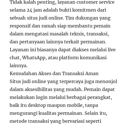
Tidak kalah penting, layanan customer service
selama 24 jam adalah bukti komitmen dari
sebuah situs judi online. Tim dukungan yang
responsif dan ramah siap membantu pemain
dalam mengatasi masalah teknis, transaksi,
dan pertanyaan lainnya terkait permainan.
Layanan ini biasanya dapat diakses melalui live
chat, WhatsApp, atau platform komunikasi
lainnya.
Kemudahan Akses dan Transaksi Aman
Situs judi online yang terpercaya juga menonjol
dalam aksesibilitas yang mudah. Pemain dapat
melakukan login melalui berbagai perangkat,
baik itu desktop maupun mobile, tanpa
mengurangi kualitas permainan. Selain itu,
metode transaksi yang bervariasi seperti