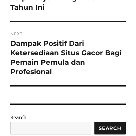
Tahun Ini
NEXT
Dampak Positif Dari
Next
post:
Ketersediaan Situs Gacor Bagi
Pemain Pemula dan
Profesional
Search
SEARCH