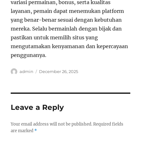
variasi permainan, bonus, serta kualitas
layanan, pemain dapat menemukan platform
yang benar-benar sesuai dengan kebutuhan
mereka. Selalu bermainlah dengan bijak dan
pastikan untuk memilih situs yang
mengutamakan kenyamanan dan kepercayaan
penggunanya.
Author
Posted
admin
December 26, 2025
on
Leave a Reply
Your email address will not be published.
Required fields
are marked
*