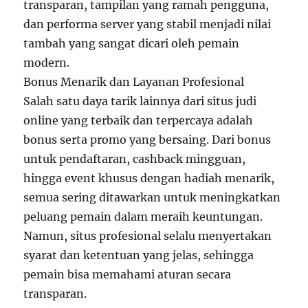
transparan, tampilan yang ramah pengguna,
dan performa server yang stabil menjadi nilai
tambah yang sangat dicari oleh pemain
modern.
Bonus Menarik dan Layanan Profesional
Salah satu daya tarik lainnya dari situs judi
online yang terbaik dan terpercaya adalah
bonus serta promo yang bersaing. Dari bonus
untuk pendaftaran, cashback mingguan,
hingga event khusus dengan hadiah menarik,
semua sering ditawarkan untuk meningkatkan
peluang pemain dalam meraih keuntungan.
Namun, situs profesional selalu menyertakan
syarat dan ketentuan yang jelas, sehingga
pemain bisa memahami aturan secara
transparan.