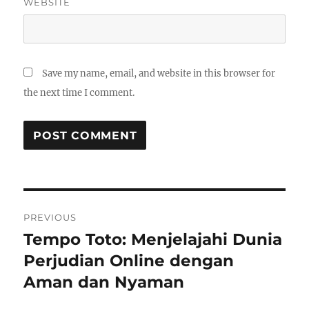
WEBSITE
Save my name, email, and website in this browser for
the next time I comment.
Post
PREVIOUS
navigation
Tempo Toto: Menjelajahi Dunia
Previous
post:
Perjudian Online dengan
Aman dan Nyaman