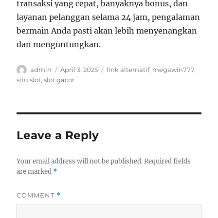
transaksi yang cepat, banyaknya bonus, dan
layanan pelanggan selama 24 jam, pengalaman
bermain Anda pasti akan lebih menyenangkan
dan menguntungkan.
Author
Posted
Tags
admin
April 3, 2025
link alternatif
,
megawin777
,
on
situ slot
,
slot gacor
Leave a Reply
Your email address will not be published.
Required fields
are marked
*
COMMENT
*