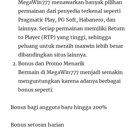
MegaWin777 menawarkan banyak pilihan
permainan dari penyedia terkenal seperti
Pragmatic Play, PG Soft, Habanero, dan
lainnya. Setiap permainan memiliki Return
to Player (RTP) yang tinggi, sehingga
peluang untuk meraih maxwin lebih besar
dibandingkan situs lainnya.
Bonus dan Promo Menarik
Bermain di MegaWin777 menjadi semakin
menguntungkan karena adanya berbagai
bonus seperti:
Bonus bagi anggota baru hingga 200%
Bonus setoran harian