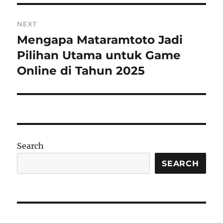
NEXT
Mengapa Mataramtoto Jadi
Next
post:
Pilihan Utama untuk Game
Online di Tahun 2025
Search
SEARCH