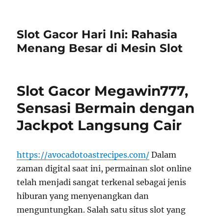
Slot Gacor Hari Ini: Rahasia
Menang Besar di Mesin Slot
Slot Gacor Megawin777,
Sensasi Bermain dengan
Jackpot Langsung Cair
https://avocadotoastrecipes.com/
Dalam
zaman digital saat ini, permainan slot online
telah menjadi sangat terkenal sebagai jenis
hiburan yang menyenangkan dan
menguntungkan. Salah satu situs slot yang