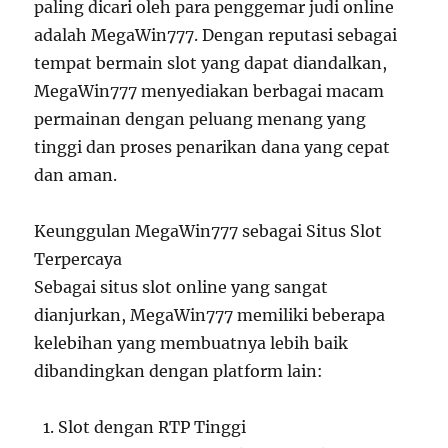
paling dicari oleh para penggemar judi online
adalah MegaWin777. Dengan reputasi sebagai
tempat bermain slot yang dapat diandalkan,
MegaWin777 menyediakan berbagai macam
permainan dengan peluang menang yang
tinggi dan proses penarikan dana yang cepat
dan aman.
Keunggulan MegaWin777 sebagai Situs Slot
Terpercaya
Sebagai situs slot online yang sangat
dianjurkan, MegaWin777 memiliki beberapa
kelebihan yang membuatnya lebih baik
dibandingkan dengan platform lain:
Slot dengan RTP Tinggi