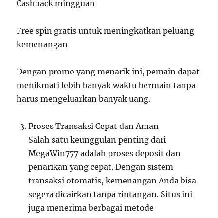
Cashback mingguan
Free spin gratis untuk meningkatkan peluang
kemenangan
Dengan promo yang menarik ini, pemain dapat
menikmati lebih banyak waktu bermain tanpa
harus mengeluarkan banyak uang.
Proses Transaksi Cepat dan Aman
Salah satu keunggulan penting dari
MegaWin777 adalah proses deposit dan
penarikan yang cepat. Dengan sistem
transaksi otomatis, kemenangan Anda bisa
segera dicairkan tanpa rintangan. Situs ini
juga menerima berbagai metode