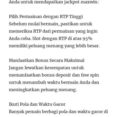
Anda untuk mendapatkan jackpot maxwin:
Pilih Permainan dengan RTP Tinggi
Sebelum mulai bermain, pastikan untuk
memeriksa RTP dari permainan yang ingin
Anda coba. Slot dengan RTP di atas 95%
memiliki peluang menang yang lebih besar.
Manfaatkan Bonus Secara Maksimal
Jangan lewatkan kesempatan untuk
memanfaatkan bonus deposit dan free spin
untuk menambah waktu bermain Anda dan
meningkatkan peluang menang.
Ikuti Pola dan Waktu Gacor
Banyak pemain berbagi pola dan waktu gacor di