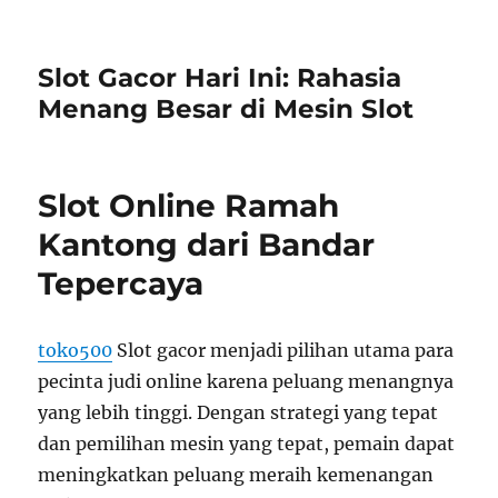
Slot Gacor Hari Ini: Rahasia
Menang Besar di Mesin Slot
Slot Online Ramah
Kantong dari Bandar
Tepercaya
toko500
Slot gacor menjadi pilihan utama para
pecinta judi online karena peluang menangnya
yang lebih tinggi. Dengan strategi yang tepat
dan pemilihan mesin yang tepat, pemain dapat
meningkatkan peluang meraih kemenangan