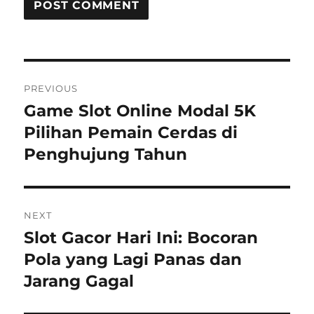
Post
PREVIOUS
navigation
Game Slot Online Modal 5K
Previous
post:
Pilihan Pemain Cerdas di
Penghujung Tahun
NEXT
Slot Gacor Hari Ini: Bocoran
Next
post:
Pola yang Lagi Panas dan
Jarang Gagal