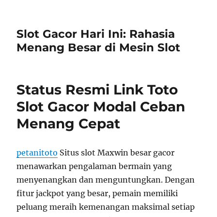
Slot Gacor Hari Ini: Rahasia
Menang Besar di Mesin Slot
Status Resmi Link Toto
Slot Gacor Modal Ceban
Menang Cepat
petanitoto
Situs slot Maxwin besar gacor
menawarkan pengalaman bermain yang
menyenangkan dan menguntungkan. Dengan
fitur jackpot yang besar, pemain memiliki
peluang meraih kemenangan maksimal setiap