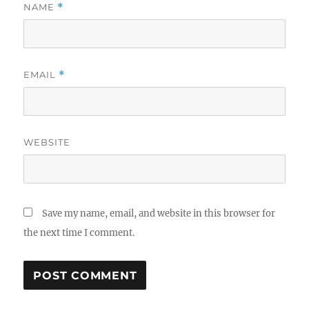
NAME
*
EMAIL
*
WEBSITE
Save my name, email, and website in this browser for
the next time I comment.