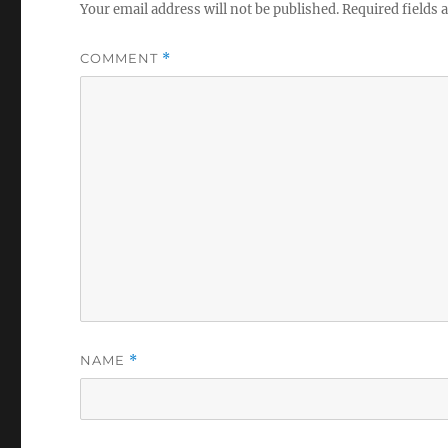
Your email address will not be published.
Required fields
COMMENT
*
NAME
*