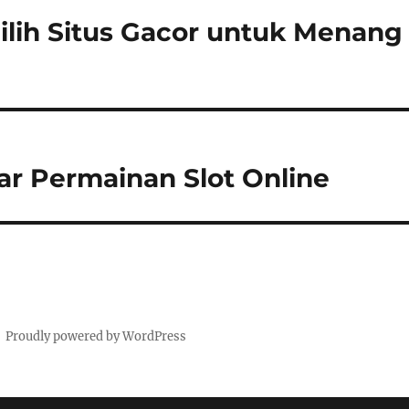
ih Situs Gacor untuk Menang
yar Permainan Slot Online
Proudly powered by WordPress