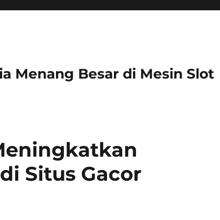
sia Menang Besar di Mesin Slot
Meningkatkan
i Situs Gacor