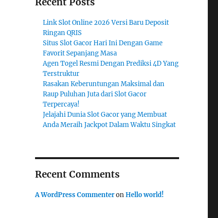
Recent Posts
Link Slot Online 2026 Versi Baru Deposit
Ringan QRIS
Situs Slot Gacor Hari Ini Dengan Game
Favorit Sepanjang Masa
Agen Togel Resmi Dengan Prediksi 4D Yang
Terstruktur
Rasakan Keberuntungan Maksimal dan
Raup Puluhan Juta dari Slot Gacor
Terpercaya!
Jelajahi Dunia Slot Gacor yang Membuat
Anda Meraih Jackpot Dalam Waktu Singkat
Recent Comments
A WordPress Commenter
on
Hello world!