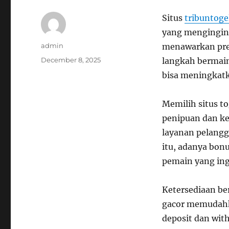
Situs
tribuntoge
yang mengingink
Author
admin
menawarkan pre
Posted
December 8, 2025
langkah bermain.
on
bisa meningkatk
Memilih situs to
penipuan dan ke
layanan pelangg
itu, adanya bon
pemain yang ing
Ketersediaan ber
gacor memudahka
deposit dan wi