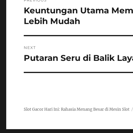
PREVIOUS
navigation
Keuntungan Utama Memil
Previous
post:
Lebih Mudah
NEXT
Putaran Seru di Balik La
Next
post:
Slot Gacor Hari Ini: Rahasia Menang Besar di Mesin Slot