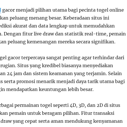
l
gacor menjadi pilihan utama bagi pecinta togel online
an peluang menang besar. Keberadaan situs ini
diksi akurat dan data lengkap untuk memudahkan
 Dengan fitur live draw dan statistik real-time, pemain
an peluang kemenangan mereka secara signifikan.
gel gacor terpercaya sangat penting agar terhindar dari
rugian. Situs yang kredibel biasanya menyediakan
an 24 jam dan sistem keamanan yang terjamin. Selain
us serta promosi menarik menjadi daya tarik utama bagi
in mendapatkan keuntungan lebih besar.
bagai permainan togel seperti 4D, 3D, dan 2D di situs
n pemain untuk beragam pilihan. Fitur transaksi
thdraw yang cepat serta aman mendukung kenyamanan