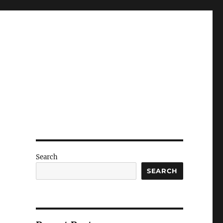
Search
SEARCH