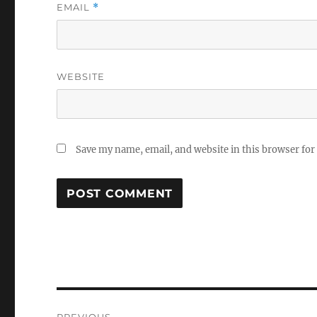
EMAIL
*
WEBSITE
Save my name, email, and website in this browser for
Post