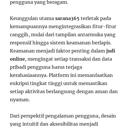
pengguna yang beragam.
Keunggulan utama
sarana365
terletak pada
kemampuannya mengintegrasikan fitur-fitur
canggih, mulai dari tampilan antarmuka yang
responsif hingga sistem keamanan berlapis.
Keamanan menjadi faktor penting dalam
judi
online
, mengingat setiap transaksi dan data
pribadi pengguna harus terjaga
kerahasiaannya. Platform ini memanfaatkan
enkripsi tingkat tinggi untuk memastikan
setiap aktivitas berlangsung dengan aman dan
nyaman.
Dari perspektif pengalaman pengguna, desain
yang intuitif dan aksesibilitas menjadi