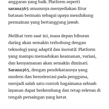
anggaran yang baik. Platform seperti
sarana365
umumnya menyediakan fitur
batasan bermain sebagai upaya mendukung
permainan yang bertanggung jawab.
Melihat tren saat ini, masa depan hiburan
daring akan semakin terhubung dengan
teknologi yang adaptif dan inovatif. Platform
yang mampu memadukan keamanan, variasi,
dan kenyamanan akan semakin diminati.
Sarana365
, dengan pendekatannya yang
modern dan berorientasi pada pengguna,
menjadi salah satu contoh bagaimana sebuah
layanan dapat berkembang dan tetap relevan di
tengah persaingan yang ketat.