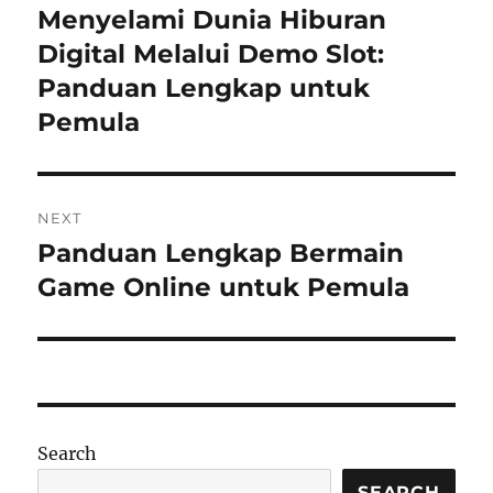
navigation
Menyelami Dunia Hiburan
Previous
post:
Digital Melalui Demo Slot:
Panduan Lengkap untuk
Pemula
NEXT
Panduan Lengkap Bermain
Next
post:
Game Online untuk Pemula
Search
SEARCH