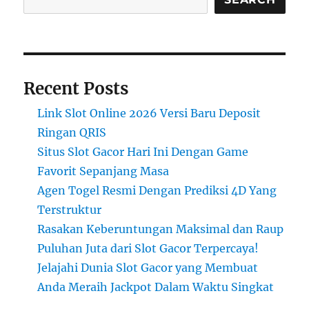
Recent Posts
Link Slot Online 2026 Versi Baru Deposit
Ringan QRIS
Situs Slot Gacor Hari Ini Dengan Game
Favorit Sepanjang Masa
Agen Togel Resmi Dengan Prediksi 4D Yang
Terstruktur
Rasakan Keberuntungan Maksimal dan Raup
Puluhan Juta dari Slot Gacor Terpercaya!
Jelajahi Dunia Slot Gacor yang Membuat
Anda Meraih Jackpot Dalam Waktu Singkat