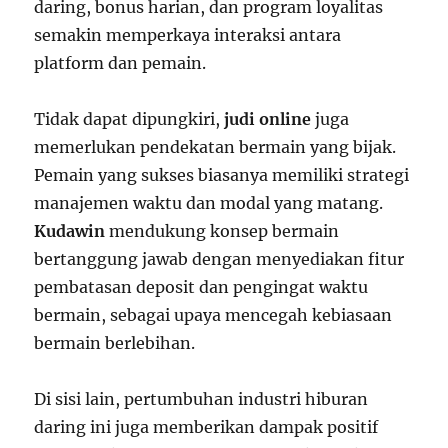
daring, bonus harian, dan program loyalitas
semakin memperkaya interaksi antara
platform dan pemain.
Tidak dapat dipungkiri,
judi online
juga
memerlukan pendekatan bermain yang bijak.
Pemain yang sukses biasanya memiliki strategi
manajemen waktu dan modal yang matang.
Kudawin
mendukung konsep bermain
bertanggung jawab dengan menyediakan fitur
pembatasan deposit dan pengingat waktu
bermain, sebagai upaya mencegah kebiasaan
bermain berlebihan.
Di sisi lain, pertumbuhan industri hiburan
daring ini juga memberikan dampak positif