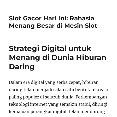
Slot Gacor Hari Ini: Rahasia
Menang Besar di Mesin Slot
Strategi Digital untuk
Menang di Dunia Hiburan
Daring
Dalam era digital yang serba cepat, hiburan
daring telah menjadi salah satu bentuk rekreasi
paling populer di seluruh dunia. Perkembangan
teknologi internet yang semakin stabil, diiringi
kemajuan perangkat digital, telah mendorong