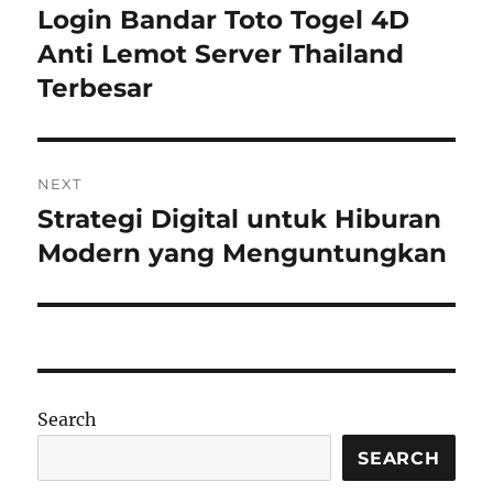
navigation
Login Bandar Toto Togel 4D
Previous
post:
Anti Lemot Server Thailand
Terbesar
NEXT
Strategi Digital untuk Hiburan
Next
post:
Modern yang Menguntungkan
Search
SEARCH