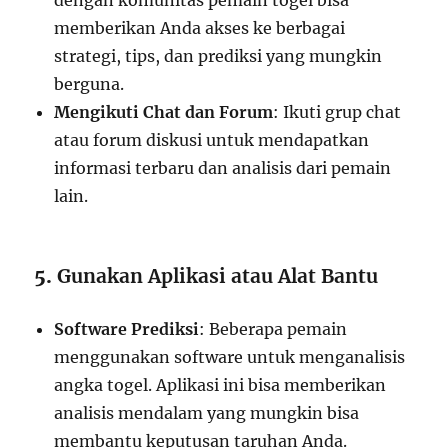
dengan komunitas pemain togel bisa
memberikan Anda akses ke berbagai
strategi, tips, dan prediksi yang mungkin
berguna.
Mengikuti Chat dan Forum
: Ikuti grup chat
atau forum diskusi untuk mendapatkan
informasi terbaru dan analisis dari pemain
lain.
5.
Gunakan Aplikasi atau Alat Bantu
Software Prediksi
: Beberapa pemain
menggunakan software untuk menganalisis
angka togel. Aplikasi ini bisa memberikan
analisis mendalam yang mungkin bisa
membantu keputusan taruhan Anda.