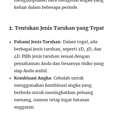
mengumpulkan data mengenai angka yang
keluar dalam beberapa periode.
2.
Tentukan Jenis Taruhan yang Tepat
Pahami Jenis Taruhan
: Dalam togel, ada
berbagai jenis taruhan, seperti 2D, 3D, dan
4D. Pilih jenis taruhan sesuai dengan
pemahaman Anda dan besarnya risiko yang
siap Anda ambil.
Kombinasi Angka
: Cobalah untuk
menggunakan kombinasi angka yang
berbeda untuk meningkatkan peluang
menang, namun tetap ingat batasan
anggaran.