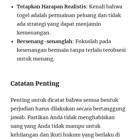
Tetapkan Harapan Realistis
: Kenali bahwa
togel adalah permainan peluang dan tidak
ada strategi yang dapat menjamin
kemenangan.
Bersenang-senanglah
: Fokuslah pada
kesenangan bermain tanpa terlalu terobsesi
untuk menang.
Catatan Penting
Penting untuk dicatat bahwa semua bentuk
perjudian harus dilakukan secara bertanggung
jawab. Pastikan Anda tidak menghabiskan
uang yang Anda tidak mampu untuk
kehilangan dan ikuti hukum yang berlaku di