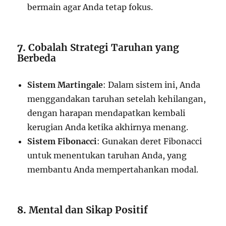
bermain agar Anda tetap fokus.
7.
Cobalah Strategi Taruhan yang
Berbeda
Sistem Martingale
: Dalam sistem ini, Anda
menggandakan taruhan setelah kehilangan,
dengan harapan mendapatkan kembali
kerugian Anda ketika akhirnya menang.
Sistem Fibonacci
: Gunakan deret Fibonacci
untuk menentukan taruhan Anda, yang
membantu Anda mempertahankan modal.
8.
Mental dan Sikap Positif