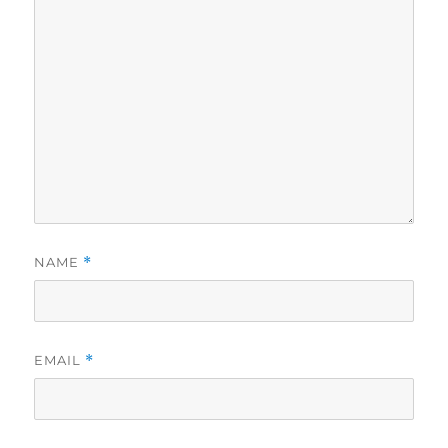
NAME
*
EMAIL
*