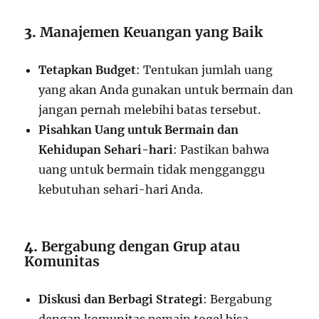
3.
Manajemen Keuangan yang Baik
Tetapkan Budget
: Tentukan jumlah uang
yang akan Anda gunakan untuk bermain dan
jangan pernah melebihi batas tersebut.
Pisahkan Uang untuk Bermain dan
Kehidupan Sehari-hari
: Pastikan bahwa
uang untuk bermain tidak mengganggu
kebutuhan sehari-hari Anda.
4.
Bergabung dengan Grup atau
Komunitas
Diskusi dan Berbagi Strategi
: Bergabung