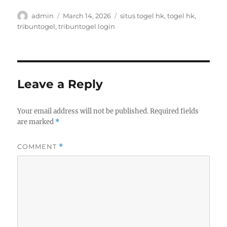
Author
Posted
Tags
admin
March 14, 2026
situs togel hk
,
togel hk
,
on
tribuntogel
,
tribuntogel login
Leave a Reply
Your email address will not be published.
Required fields
are marked
*
COMMENT
*