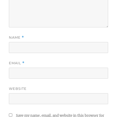
NAME
*
EMAIL
*
WEBSITE
Save my name, email, and website in this browser for