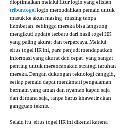
dioptimalkan melalui fitur login yang efisien.
tribuntogel
login memudahkan pemain untuk
masuk ke akun masing-masing tanpa
hambatan, sehingga mereka bisa langsung
mengikuti update terbaru dari hasil togel HK
yang paling akurat dan terpercaya. Melalui
situs togel HK ini, para penjudi mendapatkan
informasi yang akurat dan cepat, yang sangat
penting untuk merencanakan strategi taruhan
mereka. Dengan dukungan teknologi canggih,
setiap pemain dapat menikmati pengalaman
bermain yang aman dan nyaman kapan saja
dan di mana saja, tanpa harus khawatir akan
gangguan teknis.
Selain itu, situs togel HK ini dikenal karena