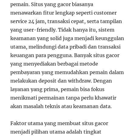
pemain. Situs yang gacor biasanya
menawarkan fitur lengkap seperti customer
service 24 jam, transaksi cepat, serta tampilan
yang user-friendly. Tidak hanya itu, sistem
keamanan yang solid juga menjadi keunggulan
utama, melindungi data pribadi dan transaksi
keuangan para pengguna. Banyak situs gacor
yang menyediakan berbagai metode
pembayaran yang memudahkan pemain dalam
melakukan deposit dan withdraw. Dengan
layanan yang prima, pemain bisa fokus
menikmati permainan tanpa perlu khawatir
akan masalah teknis atau keamanan data.
Faktor utama yang membuat situs gacor
menjadi pilihan utama adalah tingkat