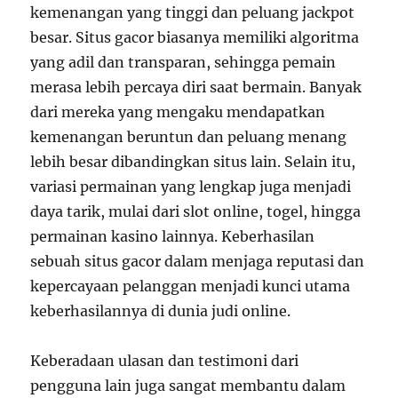
kemenangan yang tinggi dan peluang jackpot
besar. Situs gacor biasanya memiliki algoritma
yang adil dan transparan, sehingga pemain
merasa lebih percaya diri saat bermain. Banyak
dari mereka yang mengaku mendapatkan
kemenangan beruntun dan peluang menang
lebih besar dibandingkan situs lain. Selain itu,
variasi permainan yang lengkap juga menjadi
daya tarik, mulai dari slot online, togel, hingga
permainan kasino lainnya. Keberhasilan
sebuah situs gacor dalam menjaga reputasi dan
kepercayaan pelanggan menjadi kunci utama
keberhasilannya di dunia judi online.
Keberadaan ulasan dan testimoni dari
pengguna lain juga sangat membantu dalam