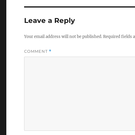
Leave a Reply
Your email address will not be published.
Required fields
COMMENT
*