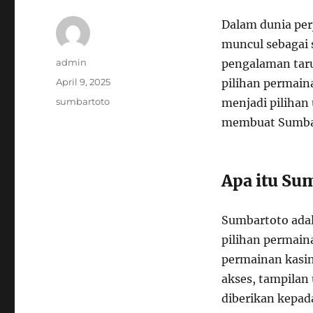
Dalam dunia per
muncul sebagai 
Author
admin
pengalaman tar
Posted
April 9, 2025
pilihan permain
on
Tags
sumbartoto
menjadi pilihan
membuat Sumbarto
Apa itu Su
Sumbartoto adal
pilihan permaina
permainan kasin
akses, tampilan 
diberikan kepad