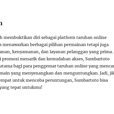
n
h membuktikan diri sebagai platform taruhan online
a menawarkan berbagai pilihan permainan tetapi juga
nan, kenyamanan, dan layanan pelanggan yang prima.
i promosi menarik dan kemudahan akses, Sumbartoto
 utama bagi para penggemar taruhan online yang mencar
main yang menyenangkan dan menguntungkan. Jadi, ji
empat untuk mencoba peruntungan, Sumbartoto bisa
 yang tepat untukmu!