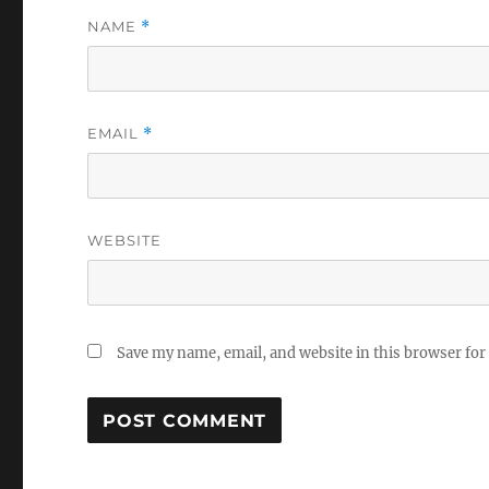
NAME
*
EMAIL
*
WEBSITE
Save my name, email, and website in this browser for