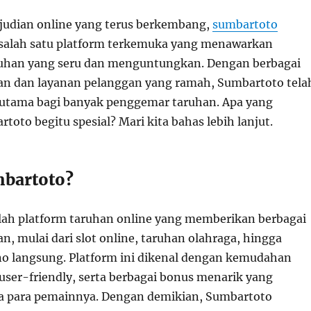
judian online yang terus berkembang,
sumbartoto
salah satu platform terkemuka yang menawarkan
uhan yang seru dan menguntungkan. Dengan berbagai
an dan layanan pelanggan yang ramah, Sumbartoto tela
 utama bagi banyak penggemar taruhan. Apa yang
to begitu spesial? Mari kita bahas lebih lanjut.
mbartoto?
ah platform taruhan online yang memberikan berbagai
n, mulai dari slot online, taruhan olahraga, hingga
o langsung. Platform ini dikenal dengan kemudahan
user-friendly, serta berbagai bonus menarik yang
a para pemainnya. Dengan demikian, Sumbartoto