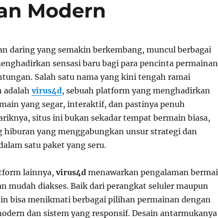
an Modern
an daring yang semakin berkembang, muncul berbagai
enghadirkan sensasi baru bagi para pencinta permainan
ntungan. Salah satu nama yang kini tengah ramai
n adalah
virus4d
, sebuah platform yang menghadirkan
ain yang segar, interaktif, dan pastinya penuh
riknya, situs ini bukan sekadar tempat bermain biasa,
g hiburan yang menggabungkan unsur strategi dan
alam satu paket yang seru.
atform lainnya,
virus4d
menawarkan pengalaman berma
dan mudah diakses. Baik dari perangkat seluler maupun
n bisa menikmati berbagai pilihan permainan dengan
odern dan sistem yang responsif. Desain antarmukanya