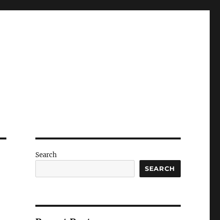
Search
SEARCH