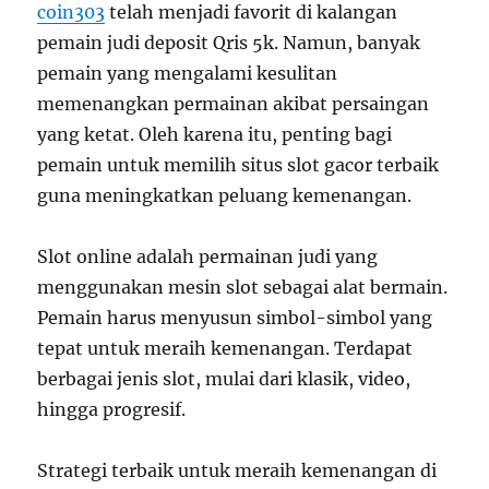
coin303
telah menjadi favorit di kalangan
pemain judi deposit Qris 5k. Namun, banyak
pemain yang mengalami kesulitan
memenangkan permainan akibat persaingan
yang ketat. Oleh karena itu, penting bagi
pemain untuk memilih situs slot gacor terbaik
guna meningkatkan peluang kemenangan.
Slot online adalah permainan judi yang
menggunakan mesin slot sebagai alat bermain.
Pemain harus menyusun simbol-simbol yang
tepat untuk meraih kemenangan. Terdapat
berbagai jenis slot, mulai dari klasik, video,
hingga progresif.
Strategi terbaik untuk meraih kemenangan di