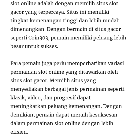
slot online adalah dengan memilih situs slot
gacor yang terpercaya. Situs ini memiliki
tingkat kemenangan tinggi dan lebih mudah
dimenangkan. Dengan bermain di situs gacor
seperti Coin303, pemain memiliki peluang lebih
besar untuk sukses.
Para pemain juga perlu memperhatikan variasi
permainan slot online yang ditawarkan oleh
situs slot gacor. Memilih situs yang
menyediakan berbagai jenis permainan seperti
klasik, video, dan progresif dapat
meningkatkan peluang kemenangan. Dengan
demikian, pemain dapat meraih kesuksesan
dalam permainan slot online dengan lebih
efisien.