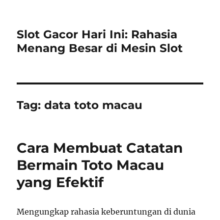
Slot Gacor Hari Ini: Rahasia
Menang Besar di Mesin Slot
Tag:
data toto macau
Cara Membuat Catatan
Bermain Toto Macau
yang Efektif
Mengungkap rahasia keberuntungan di dunia