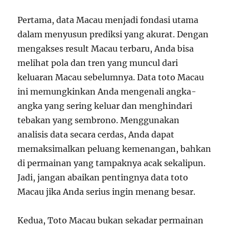
Pertama, data Macau menjadi fondasi utama
dalam menyusun prediksi yang akurat. Dengan
mengakses result Macau terbaru, Anda bisa
melihat pola dan tren yang muncul dari
keluaran Macau sebelumnya. Data toto Macau
ini memungkinkan Anda mengenali angka-
angka yang sering keluar dan menghindari
tebakan yang sembrono. Menggunakan
analisis data secara cerdas, Anda dapat
memaksimalkan peluang kemenangan, bahkan
di permainan yang tampaknya acak sekalipun.
Jadi, jangan abaikan pentingnya data toto
Macau jika Anda serius ingin menang besar.
Kedua, Toto Macau bukan sekadar permainan