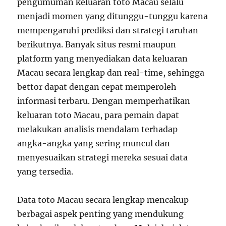
pengumuman keluaran toto Macau selalu
menjadi momen yang ditunggu-tunggu karena
mempengaruhi prediksi dan strategi taruhan
berikutnya. Banyak situs resmi maupun
platform yang menyediakan data keluaran
Macau secara lengkap dan real-time, sehingga
bettor dapat dengan cepat memperoleh
informasi terbaru. Dengan memperhatikan
keluaran toto Macau, para pemain dapat
melakukan analisis mendalam terhadap
angka-angka yang sering muncul dan
menyesuaikan strategi mereka sesuai data
yang tersedia.
Data toto Macau secara lengkap mencakup
berbagai aspek penting yang mendukung