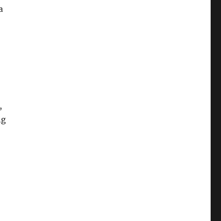
a
,
ng