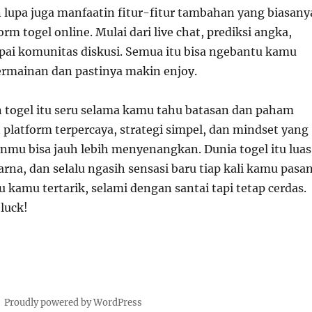
n lupa juga manfaatin fitur-fitur tambahan yang biasany
orm togel online. Mulai dari live chat, prediksi angka,
mpai komunitas diskusi. Semua itu bisa ngebantu kamu
rmainan dan pastinya makin enjoy.
n togel itu seru selama kamu tahu batasan dan paham
 platform terpercaya, strategi simpel, dan mindset yang
anmu bisa jauh lebih menyenangkan. Dunia togel itu luas
rna, dan selalu ngasih sensasi baru tiap kali kamu pasa
au kamu tertarik, selami dengan santai tapi tetap cerdas.
luck!
Proudly powered by WordPress