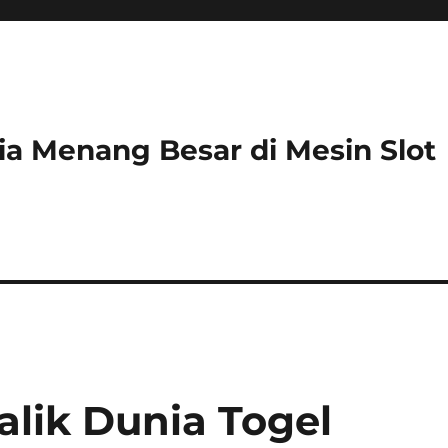
sia Menang Besar di Mesin Slot
alik Dunia Togel