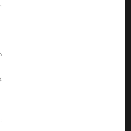
-
h
a
t-