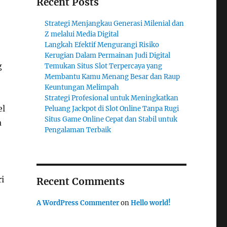
Recent Posts
Strategi Menjangkau Generasi Milenial dan
Z melalui Media Digital
Langkah Efektif Mengurangi Risiko
Kerugian Dalam Permainan Judi Digital
g
Temukan Situs Slot Terpercaya yang
Membantu Kamu Menang Besar dan Raup
Keuntungan Melimpah
Strategi Profesional untuk Meningkatkan
el
Peluang Jackpot di Slot Online Tanpa Rugi
Situs Game Online Cepat dan Stabil untuk
a
Pengalaman Terbaik
i
Recent Comments
A WordPress Commenter
on
Hello world!