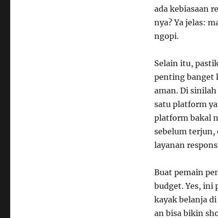
ada kebiasaan r
nya? Ya jelas: m
ngopi.
Selain itu, past
penting banget k
aman. Di sinilah
satu platform ya
platform bakal 
sebelum terjun,
layanan respons
Buat pemain pem
budget. Yes, in
kayak belanja d
an bisa bikin sh