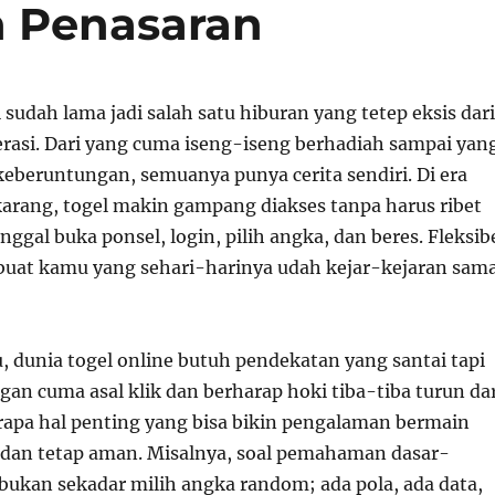
n Penasaran
sudah lama jadi salah satu hiburan yang tetep eksis dari
erasi. Dari yang cuma iseng-iseng berhadiah sampai yan
keberuntungan, semuanya punya cerita sendiri. Di era
ekarang, togel makin gampang diakses tanpa harus ribet
nggal buka ponsel, login, pilih angka, dan beres. Fleksib
 buat kamu yang sehari-harinya udah kejar-kejaran sam
, dunia togel online butuh pendekatan yang santai tapi
ngan cuma asal klik dan berharap hoki tiba-tiba turun dar
erapa hal penting yang bisa bikin pengalaman bermain
 dan tetap aman. Misalnya, soal pemahaman dasar-
 bukan sekadar milih angka random; ada pola, ada data,