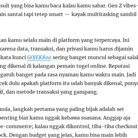
esult yang bisa kamu baca kalau kamu sabar. Gen Z vibes
ain santai tapi tetep smart — kayak multitasking sambil
ikan kamu selalu main di platform yang terpercaya. Ini
arena data, transaksi, dan privasi kamu harus dijamin
 kata kunci
GOJEK800
sering banget muncul sebagai sala
ng dikenal di kalangan pemain togel online. Reputasi
ngaruh banget pada rasa nyaman kamu waktu main. Jadi
 cek dulu apakah platform itu udah banyak dikenal, puny
if, dan metode transaksi yang gampang.
ula, langkah pertama yang paling bijak adalah set
i penting biar kamu nggak kebawa suasana. Anggap aja
i e-commerce; kalau nggak dikontrol, tiba-tiba checkou
ock. Dengan budget yang jelas, kamu bisa main lebih