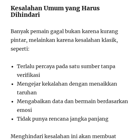
Kesalahan Umum yang Harus
Dihindari
Banyak pemain gagal bukan karena kurang
pintar, melainkan karena kesalahan klasik,
seperti:
Terlalu percaya pada satu sumber tanpa
verifikasi
Mengejar kekalahan dengan menaikkan
taruhan
Mengabaikan data dan bermain berdasarkan
emosi
Tidak punya rencana jangka panjang
Menghindari kesalahan ini akan membuat