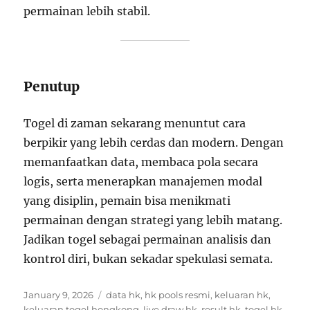
permainan lebih stabil.
Penutup
Togel di zaman sekarang menuntut cara
berpikir yang lebih cerdas dan modern. Dengan
memanfaatkan data, membaca pola secara
logis, serta menerapkan manajemen modal
yang disiplin, pemain bisa menikmati
permainan dengan strategi yang lebih matang.
Jadikan togel sebagai permainan analisis dan
kontrol diri, bukan sekadar spekulasi semata.
Posted
Tags
January 9, 2026
data hk
,
hk pools resmi
,
keluaran hk
,
on
keluaran togel hongkong
,
live draw hk
,
result hk
,
togel hk
,