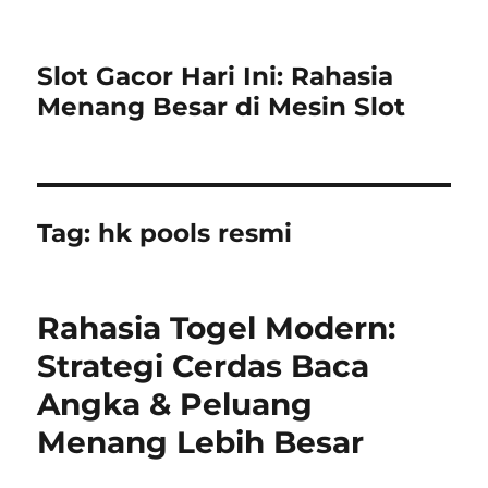
Slot Gacor Hari Ini: Rahasia
Menang Besar di Mesin Slot
Tag:
hk pools resmi
Rahasia Togel Modern:
Strategi Cerdas Baca
Angka & Peluang
Menang Lebih Besar