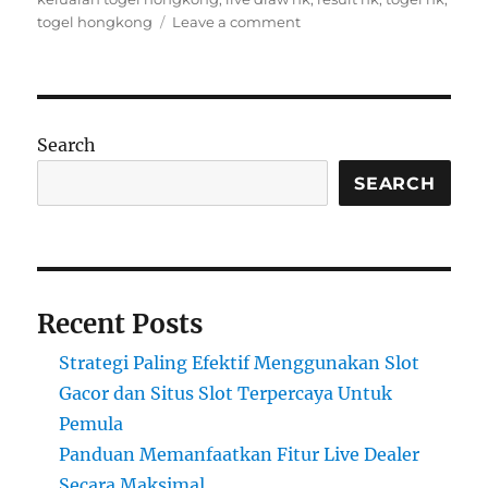
on
togel hongkong
Leave a comment
Rahasia
Togel
Modern:
Strategi
Cerdas
Search
Baca
Angka
SEARCH
&
Peluang
Menang
Lebih
Besar
Recent Posts
Strategi Paling Efektif Menggunakan Slot
Gacor dan Situs Slot Terpercaya Untuk
Pemula
Panduan Memanfaatkan Fitur Live Dealer
Secara Maksimal