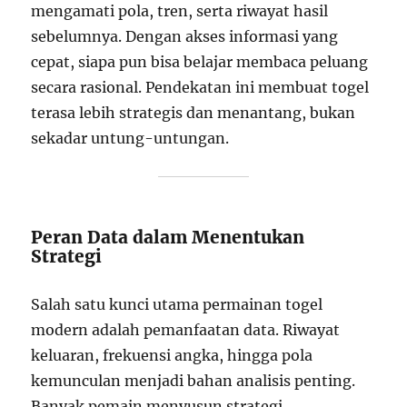
mengamati pola, tren, serta riwayat hasil
sebelumnya. Dengan akses informasi yang
cepat, siapa pun bisa belajar membaca peluang
secara rasional. Pendekatan ini membuat togel
terasa lebih strategis dan menantang, bukan
sekadar untung-untungan.
Peran Data dalam Menentukan
Strategi
Salah satu kunci utama permainan togel
modern adalah pemanfaatan data. Riwayat
keluaran, frekuensi angka, hingga pola
kemunculan menjadi bahan analisis penting.
Banyak pemain menyusun strategi