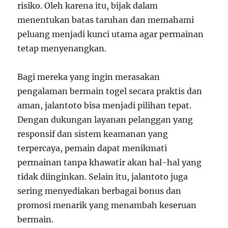
risiko. Oleh karena itu, bijak dalam
menentukan batas taruhan dan memahami
peluang menjadi kunci utama agar permainan
tetap menyenangkan.
Bagi mereka yang ingin merasakan
pengalaman bermain togel secara praktis dan
aman, jalantoto bisa menjadi pilihan tepat.
Dengan dukungan layanan pelanggan yang
responsif dan sistem keamanan yang
terpercaya, pemain dapat menikmati
permainan tanpa khawatir akan hal-hal yang
tidak diinginkan. Selain itu, jalantoto juga
sering menyediakan berbagai bonus dan
promosi menarik yang menambah keseruan
bermain.