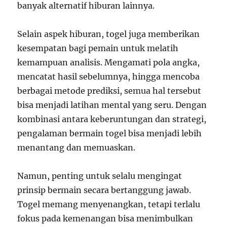
banyak alternatif hiburan lainnya.
Selain aspek hiburan, togel juga memberikan
kesempatan bagi pemain untuk melatih
kemampuan analisis. Mengamati pola angka,
mencatat hasil sebelumnya, hingga mencoba
berbagai metode prediksi, semua hal tersebut
bisa menjadi latihan mental yang seru. Dengan
kombinasi antara keberuntungan dan strategi,
pengalaman bermain togel bisa menjadi lebih
menantang dan memuaskan.
Namun, penting untuk selalu mengingat
prinsip bermain secara bertanggung jawab.
Togel memang menyenangkan, tetapi terlalu
fokus pada kemenangan bisa menimbulkan