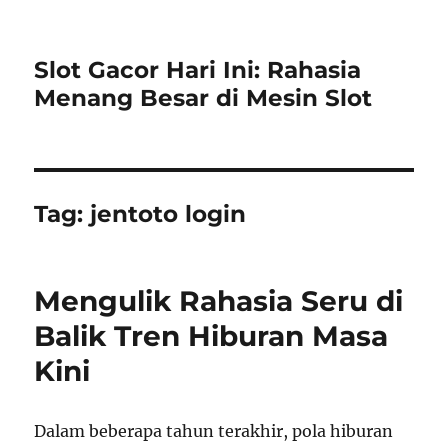
Slot Gacor Hari Ini: Rahasia
Menang Besar di Mesin Slot
Tag:
jentoto login
Mengulik Rahasia Seru di
Balik Tren Hiburan Masa
Kini
Dalam beberapa tahun terakhir, pola hiburan