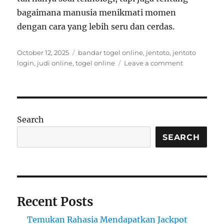
bagaimana manusia menikmati momen
dengan cara yang lebih seru dan cerdas.
Posted
Tags
October 12, 2025
bandar togel online
,
jentoto
,
jentoto
on
on
login
,
judi online
,
togel online
Leave a comment
Mengulik
Rahasia
Seru
di
Balik
Search
Tren
Hiburan
SEARCH
Masa
Kini
Recent Posts
Temukan Rahasia Mendapatkan Jackpot