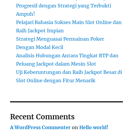
Progresif dengan Strategi yang Terbukti
Ampuh!
Pelajari Rahasia Sukses Main Slot Online dan
Raih Jackpot Impian
Strategi Menguasai Permainan Poker
Dengan Modal Kecil
Analisis Hubungan Antara Tingkat RTP dan
Peluang Jackpot dalam Mesin Slot
Uji Keberuntungan dan Raih Jackpot Besar di
Slot Online dengan Fitur Menarik
Recent Comments
A WordPress Commenter
on
Hello world!