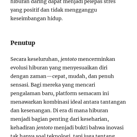
hiburan daring dapat menjadi pelepas stres
yang positif dan tidak mengganggu
keseimbangan hidup.
Penutup
Secara keseluruhan,
jentoto
mencerminkan
evolusi hiburan yang menyesuaikan diri
dengan zaman—cepat, mudah, dan penuh
sensasi. Bagi mereka yang mencari
pengalaman baru, platform semacam ini
menawarkan kombinasi ideal antara tantangan
dan kesenangan. Di era di mana hiburan
menjadi bagian penting dari keseharian,
kehadiran
jentoto
menjadi bukti bahwa inovasi
tak hanya soal teknologi, tapi juga tentang