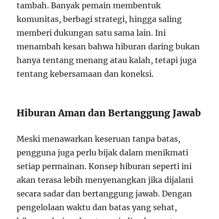
tambah. Banyak pemain membentuk
komunitas, berbagi strategi, hingga saling
memberi dukungan satu sama lain. Ini
menambah kesan bahwa hiburan daring bukan
hanya tentang menang atau kalah, tetapi juga
tentang kebersamaan dan koneksi.
Hiburan Aman dan Bertanggung Jawab
Meski menawarkan keseruan tanpa batas,
pengguna juga perlu bijak dalam menikmati
setiap permainan. Konsep hiburan seperti ini
akan terasa lebih menyenangkan jika dijalani
secara sadar dan bertanggung jawab. Dengan
pengelolaan waktu dan batas yang sehat,