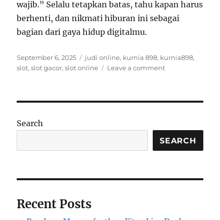
wajib.” Selalu tetapkan batas, tahu kapan harus
berhenti, dan nikmati hiburan ini sebagai
bagian dari gaya hidup digitalmu.
Posted
Tags
September 6, 2025
judi online
,
kurnia 898
,
kurnia898
,
on
on
slot
,
slot gacor
,
slot online
Leave a comment
Temukan
Hiburan
Digital
Paling
Seru
Search
di
Ujung
SEARCH
Jarimu
Recent Posts