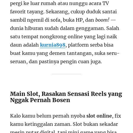
pergi ke luar rumah atau nunggu acara TV
favorit tayang. Sekarang, cukup duduk santai
sambil ngemil di sofa, buka HP, dan
boom!
—
dunia hiburan sudah dalam genggaman. Salah
satu tempat nongkrong online yang lagi naik
daun adalah
kurnia898
, platform serba bisa
buat kamu yang demen tantangan, suka seru-
seruan, dan pastinya pengin cuan juga.
Main Slot, Rasakan Sensasi Reels yang
Nggak Pernah Bosen
Kalo kamu belum pernah nyoba
slot online
, fix
kamu ketinggalan zaman. Slot bukan sekadar
mesin putar digital, tapi mini game yang bisa