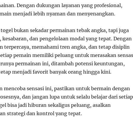
ainan. Dengan dukungan layanan yang profesional,
main menjadi lebih nyaman dan menyenangkan.
togel bukan sekadar permainan tebak angka, tapi juga
i, kesabaran, dan pengelolaan modal yang tepat. Dengan
m terpercaya, memahami tren angka, dan tetap disiplin
 setiap pemain memiliki peluang untuk merasakan sensas
runya permainan ini, ditambah potensi keuntungan,
etap menjadi favorit banyak orang hingga kini.
n mencoba sensasi ini, pastikan untuk bermain dengan
rosesnya, dan jangan lupa untuk selalu belajar dari setiap
l bisa jadi hiburan sekaligus peluang, asalkan
n strategi dan kontrol yang tepat.