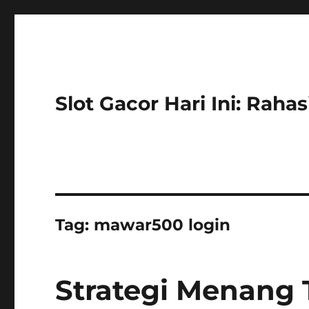
Slot Gacor Hari Ini: Raha
Tag:
mawar500 login
Strategi Menang 