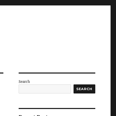
Search
SEARCH