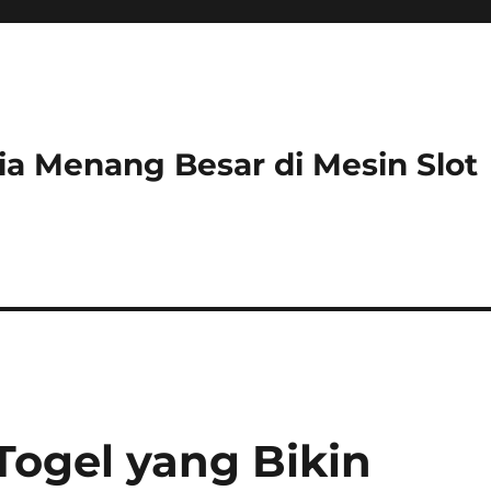
sia Menang Besar di Mesin Slot
Togel yang Bikin