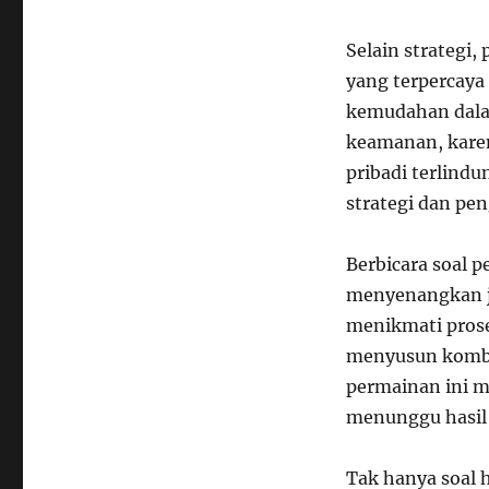
Selain strategi,
yang terpercaya
kemudahan dalam
keamanan, karen
pribadi terlindu
strategi dan pe
Berbicara soal 
menyenangkan j
menikmati prose
menyusun kombi
permainan ini m
menunggu hasil
Tak hanya soal 