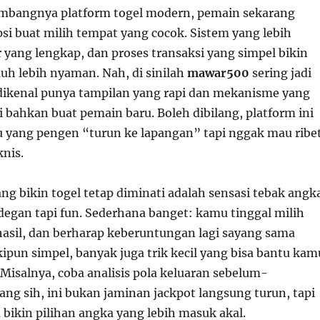
embangnya platform togel modern, pemain sekarang
si buat milih tempat yang cocok. Sistem yang lebih
r yang lengkap, dan proses transaksi yang simpel bikin
auh lebih nyaman. Nah, di sinilah
mawar500
sering jadi
dikenal punya tampilan yang rapi dan mekanisme yang
bahkan buat pemain baru. Boleh dibilang, platform ini
 yang pengen “turun ke lapangan” tapi nggak mau ribe
knis.
ang bikin togel tetap diminati adalah sensasi tebak angk
degan tapi fun. Sederhana banget: kamu tinggal milih
asil, dan berharap keberuntungan lagi sayang sama
ipun simpel, banyak juga trik kecil yang bisa bantu kam
 Misalnya, coba analisis pola keluaran sebelum-
ng sih, ini bukan jaminan jackpot langsung turun, tapi
bikin pilihan angka yang lebih masuk akal.