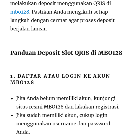
melakukan deposit menggunakan QRIS di
mbo128
. Pastikan Anda mengikuti setiap
langkah dengan cermat agar proses deposit
berjalan lancar.
Panduan Deposit Slot QRIS di MBO128
1.
DAFTAR ATAU LOGIN KE AKUN
MBO128
Jika Anda belum memiliki akun, kunjungi
situs resmi MBO128 dan lakukan registrasi.
Jika sudah memiliki akun, cukup login
menggunakan username dan password
Anda.