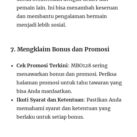
pemain lain. Ini bisa menambah keseruan
dan membantu pengalaman bermain
menjadi lebih sosial.
7.
Mengklaim Bonus dan Promosi
Cek Promosi Terkini
: MBO128 sering
menawarkan bonus dan promosi. Periksa
halaman promosi untuk tahu tawaran yang
bisa Anda manfaatkan.
Ikuti Syarat dan Ketentuan
: Pastikan Anda
memahami syarat dan ketentuan yang
berlaku untuk setiap bonus.