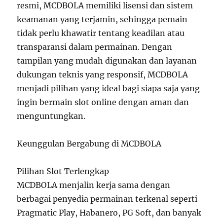
resmi, MCDBOLA memiliki lisensi dan sistem
keamanan yang terjamin, sehingga pemain
tidak perlu khawatir tentang keadilan atau
transparansi dalam permainan. Dengan
tampilan yang mudah digunakan dan layanan
dukungan teknis yang responsif, MCDBOLA
menjadi pilihan yang ideal bagi siapa saja yang
ingin bermain slot online dengan aman dan
menguntungkan.
Keunggulan Bergabung di MCDBOLA
Pilihan Slot Terlengkap
MCDBOLA menjalin kerja sama dengan
berbagai penyedia permainan terkenal seperti
Pragmatic Play, Habanero, PG Soft, dan banyak