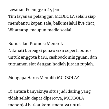
Layanan Pelanggan 24 Jam
Tim layanan pelanggan MCDBOLA selalu siap
membantu kapan saja, baik melalui live chat,
WhatsApp, maupun media sosial.
Bonus dan Promosi Menarik
Nikmati berbagai penawaran seperti bonus
untuk anggota baru, cashback mingguan, dan
turnamen slot dengan hadiah jutaan rupiah.
Mengapa Harus Memilih MCDBOLA?
Di antara banyaknya situs judi daring yang
tidak selalu dapat dipercaya, MCDBOLA
menonjol berkat komitmennya untuk