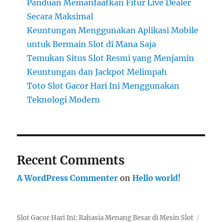
Panduan Memanfaatkan Fitur Live Dealer
Secara Maksimal
Keuntungan Menggunakan Aplikasi Mobile
untuk Bermain Slot di Mana Saja
Temukan Situs Slot Resmi yang Menjamin
Keuntungan dan Jackpot Melimpah
Toto Slot Gacor Hari Ini Menggunakan
Teknologi Modern
Recent Comments
A WordPress Commenter
on
Hello world!
Slot Gacor Hari Ini: Rahasia Menang Besar di Mesin Slot