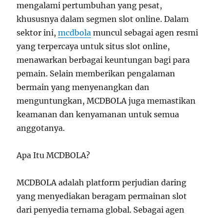
mengalami pertumbuhan yang pesat,
khususnya dalam segmen slot online. Dalam
sektor ini,
mcdbola
muncul sebagai agen resmi
yang terpercaya untuk situs slot online,
menawarkan berbagai keuntungan bagi para
pemain. Selain memberikan pengalaman
bermain yang menyenangkan dan
menguntungkan, MCDBOLA juga memastikan
keamanan dan kenyamanan untuk semua
anggotanya.
Apa Itu MCDBOLA?
MCDBOLA adalah platform perjudian daring
yang menyediakan beragam permainan slot
dari penyedia ternama global. Sebagai agen