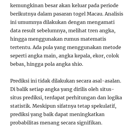
kemungkinan besar akan keluar pada periode
berikutnya dalam pasaran togel Macau. Analisis
ini umumnya dilakukan dengan mengamati
data result sebelumnya, melihat tren angka,
hingga menggunakan rumus matematis
tertentu. Ada pula yang menggunakan metode
seperti angka main, angka kepala, ekor, colok
bebas, hingga pola angka shio.
Prediksi ini tidak dilakukan secara asal-asalan.
Di balik setiap angka yang dirilis oleh situs-
situs prediksi, terdapat perhitungan dan logika
statistik. Meskipun sifatnya tetap spekulatif,
prediksi yang baik dapat meningkatkan
probabilitas menang secara signifikan.