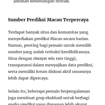
jaminan kemenangan mutlak.
Sumber Prediksi Macau Terpercaya
Terdapat banyak situs dan komunitas yang
menyediakan prediksi Macau secara harian.
Namun, penting bagi pemain untuk memilih
sumber yang sudah terbukti kredibilitasnya.
Situs dengan riwayat win rate tinggi,
transparansi dalam menyajikan data prediksi,
serta memiliki forum diskusi aktif umumnya
lebih dapat dipercaya.
Selain itu, beberapa pemain berpengalaman
juga membuat grup eksklusif untuk berbagi
angka prediksi yang dianggap lebih akurat.