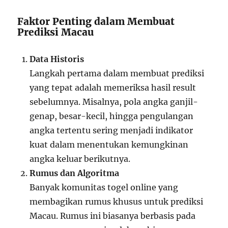
Faktor Penting dalam Membuat
Prediksi Macau
Data Historis
Langkah pertama dalam membuat prediksi
yang tepat adalah memeriksa hasil result
sebelumnya. Misalnya, pola angka ganjil-
genap, besar-kecil, hingga pengulangan
angka tertentu sering menjadi indikator
kuat dalam menentukan kemungkinan
angka keluar berikutnya.
Rumus dan Algoritma
Banyak komunitas togel online yang
membagikan rumus khusus untuk prediksi
Macau. Rumus ini biasanya berbasis pada