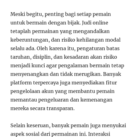
Meski begitu, penting bagi setiap pemain
untuk bermain dengan bijak. Judi online
tetaplah permainan yang mengandalkan
keberuntungan, dan risiko kehilangan modal
selalu ada. Oleh karena itu, pengaturan batas
taruhan, disiplin, dan kesadaran akan risiko
menjadi kunci agar pengalaman bermain tetap
menyenangkan dan tidak merugikan. Banyak
platform terpercaya juga menyediakan fitur
pengelolaan akun yang membantu pemain
memantau pengeluaran dan kemenangan
mereka secara transparan.
Selain keseruan, banyak pemain juga menyukai
aspek sosial dari permainan ini. Interaksi