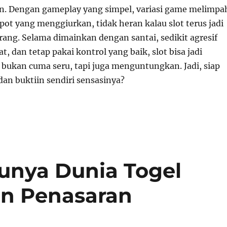
n. Dengan gameplay yang simpel, variasi game melimpa
pot yang menggiurkan, tidak heran kalau slot terus jadi
rang. Selama dimainkan dengan santai, sedikit agresif
, dan tetap pakai kontrol yang baik, slot bisa jadi
bukan cuma seru, tapi juga menguntungkan. Jadi, siap
dan buktiin sendiri sensasinya?
nya Dunia Togel
in Penasaran