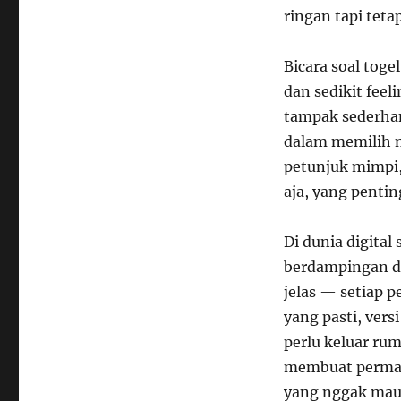
ringan tapi tet
Bicara soal toge
dan sedikit feel
tampak sederha
dalam memilih n
petunjuk mimpi, 
aja, yang pentin
Di dunia digital 
berdampingan d
jelas — setiap p
yang pasti, ver
perlu keluar rum
membuat permain
yang nggak mau 