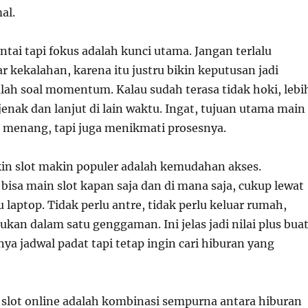
al.
tai tapi fokus adalah kunci utama. Jangan terlalu
 kekalahan, karena itu justru bikin keputusan jadi
alah soal momentum. Kalau sudah terasa tidak hoki, lebi
jenak dan lanjut di lain waktu. Ingat, tujuan utama main
 menang, tapi juga menikmati prosesnya.
ikin slot makin populer adalah kemudahan akses.
isa main slot kapan saja dan di mana saja, cukup lewat
laptop. Tidak perlu antre, tidak perlu keluar rumah,
ukan dalam satu genggaman. Ini jelas jadi nilai plus bua
a jadwal padat tapi tetap ingin cari hiburan yang
slot online adalah kombinasi sempurna antara hiburan