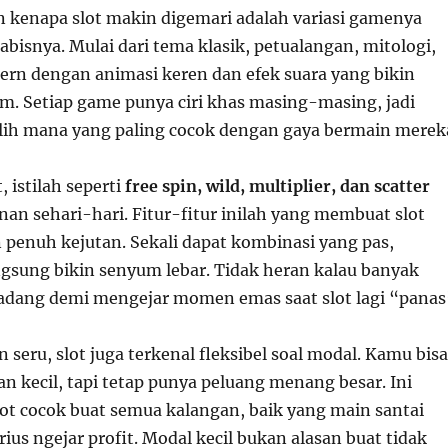
an kenapa slot makin digemari adalah variasi gamenya
abisnya. Mulai dari tema klasik, petualangan, mitologi,
ern dengan animasi keren dan efek suara yang bikin
m. Setiap game punya ciri khas masing-masing, jadi
lih mana yang paling cocok dengan gaya bermain merek
, istilah seperti
free spin, wild, multiplier, dan scatter
an sehari-hari. Fitur-fitur inilah yang membuat slot
n penuh kejutan. Sekali dapat kombinasi yang pas,
angsung bikin senyum lebar. Tidak heran kalau banyak
adang demi mengejar momen emas saat slot lagi “panas
 seru, slot juga terkenal fleksibel soal modal. Kamu bisa
an kecil, tapi tetap punya peluang menang besar. Ini
lot cocok buat semua kalangan, baik yang main santai
us ngejar profit. Modal kecil bukan alasan buat tidak