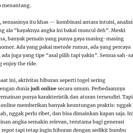
ap menantang.
l, sensasinya itu khas — kombinasi antara intuisi, analisi
ing ala “kayaknya angka ini bakal muncul deh”. Meski
na, banyak pemain yang punya gaya masing-masing
omor. Ada yang pakai metode rumus, ada yang percaya
ada juga yang tipe “asal pilih tapi yakin”. Semua sah-s
g enjoy the ride.
saat ini, aktivitas hiburan seperti togel sering
engan dunia
judi online
secara umum. Perbedaannya
ermainan punya karakteristik dan aturan tersendiri. Tapi
si online memberikan banyak keuntungan praktis: nggak
ah, nggak perlu ribet, dan bisa dimainkan kapan saja. In
an angka semakin relevan, terutama bagi generasi
repot tapi tetap ingin hiburan dengan sedikit bumbu