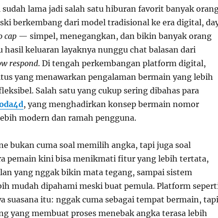
sudah lama jadi salah satu hiburan favorit banyak oran
ski berkembang dari model tradisional ke era digital, da
o cap
— simpel, menegangkan, dan bikin banyak orang
hasil keluaran layaknya nunggu chat balasan dari
ow respond
. Di tengah perkembangan platform digital,
situs yang menawarkan pengalaman bermain yang lebih
fleksibel. Salah satu yang cukup sering dibahas para
oda4d
, yang menghadirkan konsep bermain nomor
lebih modern dan ramah pengguna.
ine bukan cuma soal memilih angka, tapi juga soal
 pemain kini bisa menikmati fitur yang lebih tertata,
ilan yang nggak bikin mata tegang, sampai sistem
bih mudah dipahami meski buat pemula. Platform sepert
suasana itu: nggak cuma sebagai tempat bermain, tap
ang yang membuat proses menebak angka terasa lebih