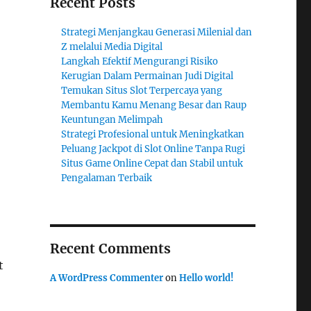
Recent Posts
Strategi Menjangkau Generasi Milenial dan
Z melalui Media Digital
Langkah Efektif Mengurangi Risiko
Kerugian Dalam Permainan Judi Digital
Temukan Situs Slot Terpercaya yang
Membantu Kamu Menang Besar dan Raup
Keuntungan Melimpah
Strategi Profesional untuk Meningkatkan
Peluang Jackpot di Slot Online Tanpa Rugi
Situs Game Online Cepat dan Stabil untuk
Pengalaman Terbaik
Recent Comments
t
A WordPress Commenter
on
Hello world!