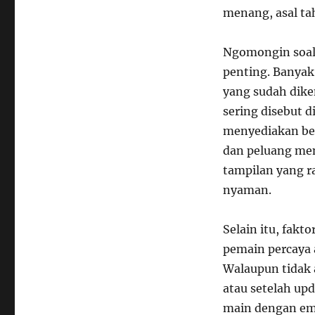
menang, asal ta
Ngomongin soal 
penting. Banya
yang sudah dike
sering disebut 
menyediakan ber
dan peluang me
tampilan yang r
nyaman.
Selain itu, fakt
pemain percaya a
Walaupun tidak 
atau setelah upd
main dengan emo