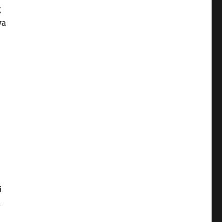
g
ya
i
i