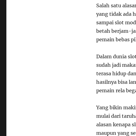
Salah satu alas
yang tidak ada h
sampai slot mod
betah berjam-ja
pemain bebas pi
Dalam dunia slot
sudah jadi makan
terasa hidup da
hasilnya bisa l
pemain rela beg
Yang bikin makin
mulai dari taruh
alasan kenapa s
maupun yang seri