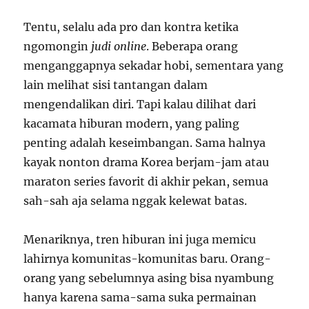
Tentu, selalu ada pro dan kontra ketika
ngomongin
judi online
. Beberapa orang
menganggapnya sekadar hobi, sementara yang
lain melihat sisi tantangan dalam
mengendalikan diri. Tapi kalau dilihat dari
kacamata hiburan modern, yang paling
penting adalah keseimbangan. Sama halnya
kayak nonton drama Korea berjam-jam atau
maraton series favorit di akhir pekan, semua
sah-sah aja selama nggak kelewat batas.
Menariknya, tren hiburan ini juga memicu
lahirnya komunitas-komunitas baru. Orang-
orang yang sebelumnya asing bisa nyambung
hanya karena sama-sama suka permainan