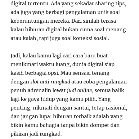
digital tertentu. Ada yang sekadar sharing tips,
ada juga yang berbagi pengalaman unik soal
keberuntungan mereka. Dari sinilah terasa
kalau hiburan digital bukan cuma soal menang
atau kalah, tapi juga soal koneksi sosial.
Jadi, kalau kamu lagi cari cara baru buat
menikmati waktu luang, dunia digital siap
kasih berbagai opsi. Mau sensasi tenang
dengan
slot anti rungkad
atau coba pengalaman
penuh adrenalin lewat
judi online
, semua balik
lagi ke gaya hidup yang kamu pilih. Yang
penting, nikmati dengan santai, tetap rasional,
dan jangan lupa: hiburan terbaik adalah yang
bikin kamu bahagia tanpa bikin dompet dan
pikiran jadi rungkad.