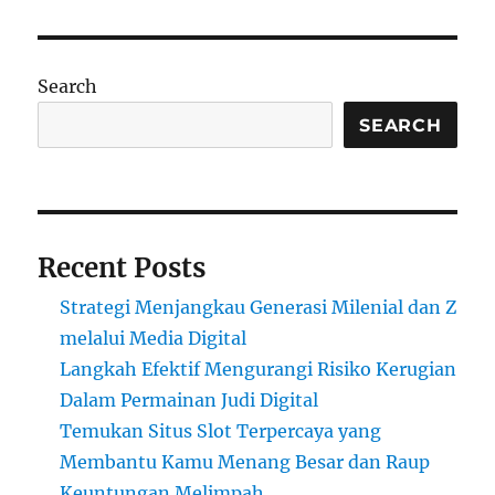
Digital
Seru
dengan
Sentuhan
Search
Modern
SEARCH
Recent Posts
Strategi Menjangkau Generasi Milenial dan Z
melalui Media Digital
Langkah Efektif Mengurangi Risiko Kerugian
Dalam Permainan Judi Digital
Temukan Situs Slot Terpercaya yang
Membantu Kamu Menang Besar dan Raup
Keuntungan Melimpah