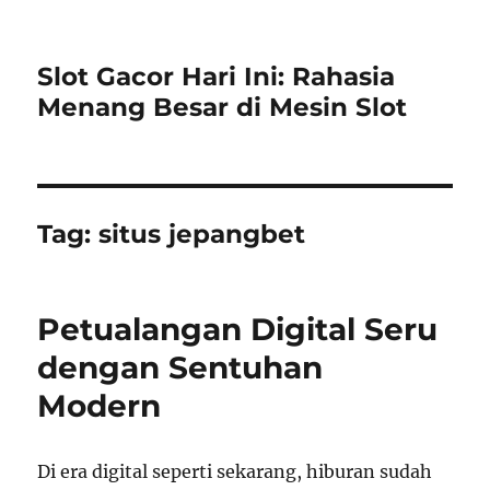
Slot Gacor Hari Ini: Rahasia
Menang Besar di Mesin Slot
Tag:
situs jepangbet
Petualangan Digital Seru
dengan Sentuhan
Modern
Di era digital seperti sekarang, hiburan sudah