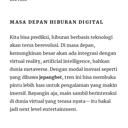
MASA DEPAN HIBURAN DIGITAL
Kita bisa prediksi, hiburan berbasis teknologi
akan terus berevolusi. Di masa depan,
kemungkinan besar akan ada integrasi dengan
virtual reality, artificial intelligence, bahkan
dunia metaverse. Dengan modal inovasi seperti
yang dibawa
jepangbet
, tren ini bisa membuka
pintu lebih luas untuk pengalaman yang makin
imersif. Bayangin aja, main sambil berinteraksi
di dunia virtual yang terasa nyata—itu bakal
jadi next level entertainment.