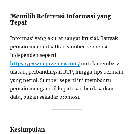
Memilih Referensi Informasi yang
Tepat
Informasi yang akurat sangat krusial. Banyak
pemain memanfaatkan sumber referensi
independen seperti
https://pyszneprzepisy.com/
untuk membaca
ulasan, perbandingan RTP, hingga tips bermain
yang netral. Sumber seperti ini membantu
pemain mengambil keputusan berdasarkan
data, bukan sekadar promosi.
Kesimpulan