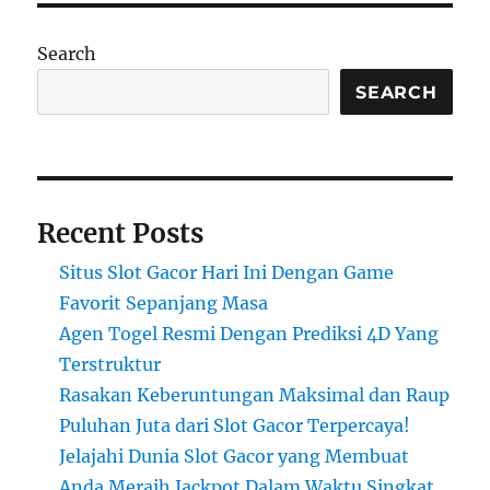
Toto
Slot
Search
Gacor
yang
SEARCH
Bikin
Peluan
Menang
Makin
Besar
Recent Posts
Situs Slot Gacor Hari Ini Dengan Game
Favorit Sepanjang Masa
Agen Togel Resmi Dengan Prediksi 4D Yang
Terstruktur
Rasakan Keberuntungan Maksimal dan Raup
Puluhan Juta dari Slot Gacor Terpercaya!
Jelajahi Dunia Slot Gacor yang Membuat
Anda Meraih Jackpot Dalam Waktu Singkat