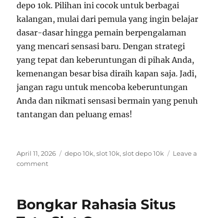
depo 10k. Pilihan ini cocok untuk berbagai
kalangan, mulai dari pemula yang ingin belajar
dasar-dasar hingga pemain berpengalaman
yang mencari sensasi baru. Dengan strategi
yang tepat dan keberuntungan di pihak Anda,
kemenangan besar bisa diraih kapan saja. Jadi,
jangan ragu untuk mencoba keberuntungan
Anda dan nikmati sensasi bermain yang penuh
tantangan dan peluang emas!
Posted
Tags
April 11, 2026
depo 10k
,
slot 10k
,
slot depo 10k
Leave a
on
on
comment
Ciptakan
Peluang
Menang
Bongkar Rahasia Situs
Besar
dari