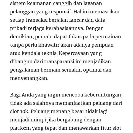
sistem keamanan canggih dan layanan
pelanggan yang responsif. Hal ini memastikan
setiap transaksi berjalan lancar dan data
pribadi terjaga kerahasiaannya. Dengan
demikian, pemain dapat fokus pada permainan
tanpa perlu khawatir akan adanya penipuan
atau kendala teknis. Kepercayaan yang
dibangun dari transparansi ini menjadikan
pengalaman bermain semakin optimal dan
menyenangkan.
Bagi Anda yang ingin mencoba keberuntungan,
tidak ada salahnya memanfaatkan peluang dari
slot 10k. Peluang menang besar tidak lagi
menjadi mimpi jika bergabung dengan
platform yang tepat dan menawarkan fitur slot