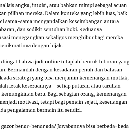
lisis angka, intuisi, atau bahkan mimpi sebagai acuan
n pilihan mereka. Dalam konteks yang lebih luas, baik
gel sama-sama mengandalkan keseimbangan antara
abaran, dan sedikit sentuhan hoki. Keduanya
sasi menegangkan sekaligus menghibur bagi mereka
menikmatinya dengan bijak.
 diingat bahwa
judi online
tetaplah bentuk hiburan yan
kan. Bermainlah dengan kesadaran penuh dan batasan
ak ada strategi yang bisa menjamin kemenangan mutlak,
itulah letak keseruannya—setiap putaran atau taruhan
 kemungkinan baru. Bagi sebagian orang, kemenangan
enjadi motivasi, tetapi bagi pemain sejati, kesenangan
pada pengalaman bermain itu sendiri.
t gacor
benar-benar ada? Jawabannya bisa berbeda-beda