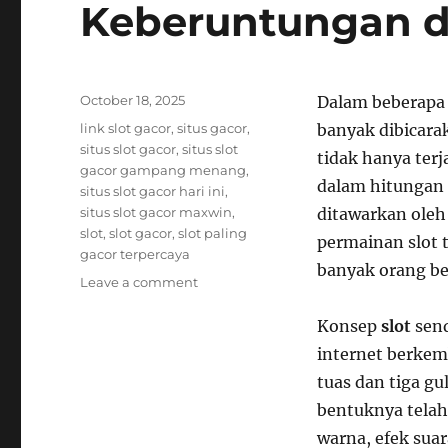
Keberuntungan da
Posted
October 18, 2025
Dalam beberapa 
on
Tags
link slot gacor
,
situs gacor
,
banyak dibicara
situs slot gacor
,
situs slot
tidak hanya terj
gacor gampang menang
,
dalam hitungan 
situs slot gacor hari ini
,
situs slot gacor maxwin
,
ditawarkan oleh
slot
,
slot gacor
,
slot paling
permainan slot 
gacor terpercaya
banyak orang be
on
Leave a comment
Rahasia
di
Konsep
slot
send
Balik
internet berkem
Slot
tuas dan tiga gu
Gacor:
Antara
bentuknya telah
Keberuntungan
warna, efek sua