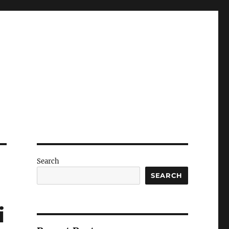
Search
SEARCH
i