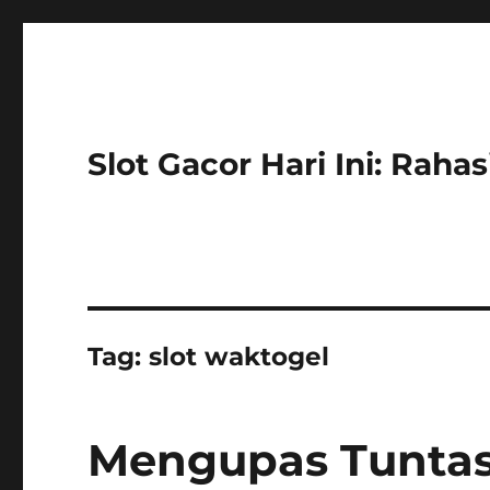
Slot Gacor Hari Ini: Raha
Tag:
slot waktogel
Mengupas Tuntas 