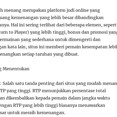
h menang merupakan platform judi online yang
uang kemenangan yang lebih besar dibandingkan
nnya. Hal ini sering terlihat dari beberapa elemen, sepert
urn to Player) yang lebih tinggi, bonus dan promosi yan
permainan yang sederhana untuk dimengerti dan
an kata lain, situs ini memberi pemain kesempatan lebi
nangkan setiap taruhan yang dibuat.
ng Menentukan
: Salah satu tanda penting dari situs yang mudah mena
RTP yang tinggi. RTP menunjukkan persentase total
kan dikembalikan kepada pemain dalam jangka waktu
dengan RTP yang lebih tinggi biasanya menawarkan
esar untuk meraih kemenangan.