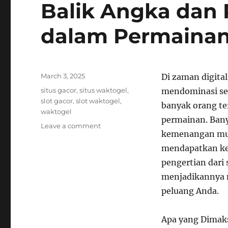
Balik Angka dan
dalam Permainan
Posted
March 3, 2025
Di zaman digita
on
Tags
situs gacor
,
situs waktogel
,
mendominasi sek
slot gacor
,
slot waktogel
,
banyak orang t
waktogel
permainan. Ban
on
Leave a comment
kemenangan mu
Mengupas
Tuntas
mendapatkan keu
Waktogel:
pengertian dari
Rahasia
menjadikannya 
di
Balik
peluang Anda.
Angka
dan
Apa yang Dimak
Peluang