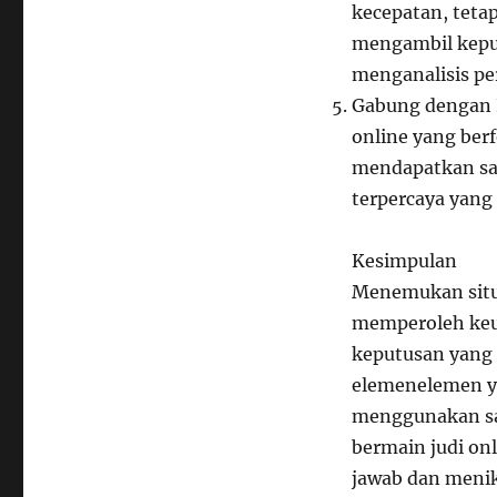
kecepatan, teta
mengambil kepu
menganalisis pe
Gabung dengan 
online yang ber
mendapatkan sa
terpercaya yan
Kesimpulan
Menemukan situ
memperoleh keun
keputusan yang 
elemenelemen y
menggunakan sa
bermain judi on
jawab dan meni