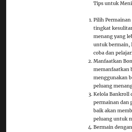
Tips untuk Men
Pilih Permainan
tingkat kesulit
menang yang le
untuk bermain, 
coba dan pelajar
Manfaatkan Bon
memanfaatkan b
menggunakan bo
peluang menang
Kelola Bankroll
permainan dan p
baik akan memb
peluang untuk 
Bermain dengan 