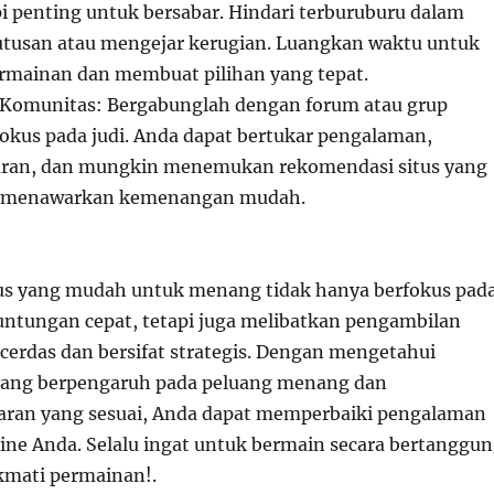
pi penting untuk bersabar. Hindari terburuburu dalam
tusan atau mengejar kerugian. Luangkan waktu untuk
rmainan dan membuat pilihan yang tepat.
Komunitas: Bergabunglah dengan forum atau grup
fokus pada judi. Anda dapat bertukar pengalaman,
ran, dan mungkin menemukan rekomendasi situs yang
g menawarkan kemenangan mudah.
s yang mudah untuk menang tidak hanya berfokus pad
tungan cepat, tetapi juga melibatkan pengambilan
cerdas dan bersifat strategis. Dengan mengetahui
ang berpengaruh pada peluang menang dan
ran yang sesuai, Anda dapat memperbaiki pengalaman
line Anda. Selalu ingat untuk bermain secara bertanggu
kmati permainan!.