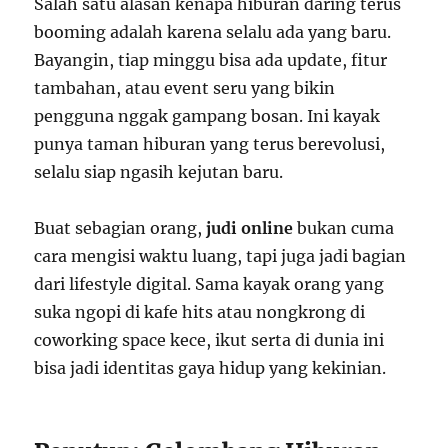
Salah satu alasan kenapa hiburan daring terus
booming adalah karena selalu ada yang baru.
Bayangin, tiap minggu bisa ada update, fitur
tambahan, atau event seru yang bikin
pengguna nggak gampang bosan. Ini kayak
punya taman hiburan yang terus berevolusi,
selalu siap ngasih kejutan baru.
Buat sebagian orang,
judi online
bukan cuma
cara mengisi waktu luang, tapi juga jadi bagian
dari lifestyle digital. Sama kayak orang yang
suka ngopi di kafe hits atau nongkrong di
coworking space kece, ikut serta di dunia ini
bisa jadi identitas gaya hidup yang kekinian.