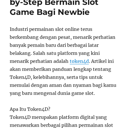
by-Step Bermain Slot
Layar
Game Bagi Newbie
dan
Imajinasi
Industri permainan slot online terus
berkembang dengan pesat, menarik perhatian
banyak pemain baru dari berbagai latar
belakang. Salah satu platform yang kini
menarik perhatian adalah
token4d
. Artikel ini
akan memberikan panduan lengkap tentang
Token4D, kelebihannya, serta tips untuk
memulai dengan aman dan nyaman bagi kamu
yang baru mengenal dunia game slot.
Apa Itu Token4D?
Token4D merupakan platform digital yang
menawarkan berbagai pilihan permainan slot