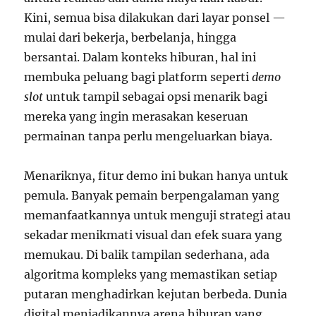
Kini, semua bisa dilakukan dari layar ponsel —
mulai dari bekerja, berbelanja, hingga
bersantai. Dalam konteks hiburan, hal ini
membuka peluang bagi platform seperti
demo
slot
untuk tampil sebagai opsi menarik bagi
mereka yang ingin merasakan keseruan
permainan tanpa perlu mengeluarkan biaya.
Menariknya, fitur demo ini bukan hanya untuk
pemula. Banyak pemain berpengalaman yang
memanfaatkannya untuk menguji strategi atau
sekadar menikmati visual dan efek suara yang
memukau. Di balik tampilan sederhana, ada
algoritma kompleks yang memastikan setiap
putaran menghadirkan kejutan berbeda. Dunia
digital menjadikannya arena hiburan yang