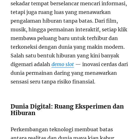
sekadar tempat berselancar mencari informasi,
tetapi juga ruang luas yang menawarkan
pengalaman hiburan tanpa batas. Dari film,
musik, hingga permainan interaktif, setiap klik
membawa peluang baru untuk terhibur dan
terkoneksi dengan dunia yang makin modern.
Salah satu bentuk hiburan yang kini banyak
digemari adalah
demo slot
— inovasi cerdas dari
dunia permainan daring yang menawarkan
sensasi seru tanpa risiko finansial.
Dunia Digital: Ruang Eksperimen dan
Hiburan
Perkembangan teknologi membuat batas
antara realitas dan dunia maya kian kabur.