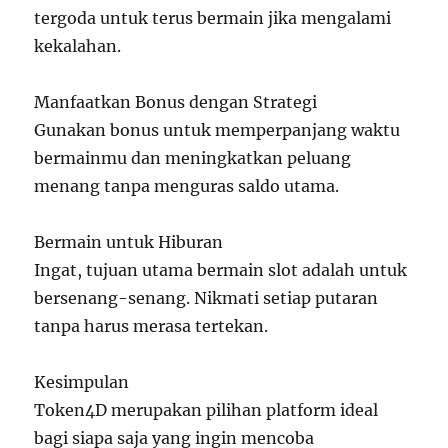
tergoda untuk terus bermain jika mengalami
kekalahan.
Manfaatkan Bonus dengan Strategi
Gunakan bonus untuk memperpanjang waktu
bermainmu dan meningkatkan peluang
menang tanpa menguras saldo utama.
Bermain untuk Hiburan
Ingat, tujuan utama bermain slot adalah untuk
bersenang-senang. Nikmati setiap putaran
tanpa harus merasa tertekan.
Kesimpulan
Token4D merupakan pilihan platform ideal
bagi siapa saja yang ingin mencoba