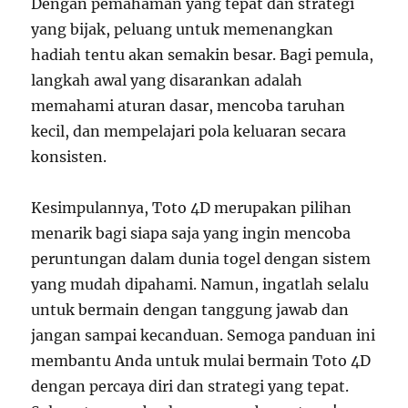
Dengan pemahaman yang tepat dan strategi
yang bijak, peluang untuk memenangkan
hadiah tentu akan semakin besar. Bagi pemula,
langkah awal yang disarankan adalah
memahami aturan dasar, mencoba taruhan
kecil, dan mempelajari pola keluaran secara
konsisten.
Kesimpulannya, Toto 4D merupakan pilihan
menarik bagi siapa saja yang ingin mencoba
peruntungan dalam dunia togel dengan sistem
yang mudah dipahami. Namun, ingatlah selalu
untuk bermain dengan tanggung jawab dan
jangan sampai kecanduan. Semoga panduan ini
membantu Anda untuk mulai bermain Toto 4D
dengan percaya diri dan strategi yang tepat.