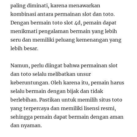
paling diminati, karena menawarkan
kombinasi antara permainan slot dan toto.
Dengan bermain toto slot 4d, pemain dapat
menikmati pengalaman bermain yang lebih
seru dan memiliki peluang kemenangan yang
lebih besar.
Namun, perlu diingat bahwa permainan slot
dan toto selalu melibatkan unsur
keberuntungan. Oleh karena itu, pemain harus
selalu bermain dengan bijak dan tidak
berlebihan. Pastikan untuk memilih situs toto
yang terpercaya dan memiliki lisensi resmi,
sehingga pemain dapat bermain dengan aman
dan nyaman.