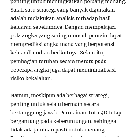
penting untuk meningkatkan peluang menang.
Salah satu strategi yang banyak digunakan
adalah melakukan analisis terhadap hasil
keluaran sebelumnya. Dengan mempelajari
pola angka yang sering muncul, pemain dapat
memprediksi angka mana yang berpotensi
keluar di undian berikutnya. Selain itu,
pembagian taruhan secara merata pada
beberapa angka juga dapat meminimalisasi
risiko kekalahan.
Namun, meskipun ada berbagai strategi,
penting untuk selalu bermain secara
bertanggung jawab. Permainan Toto 4D tetap
bergantung pada keberuntungan, sehingga
tidak ada jaminan pasti untuk menang.