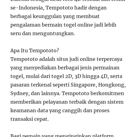
se-Indonesia, Tempototo hadir dengan
berbagai keunggulan yang membuat
pengalaman bermain togel online jadi lebih
seru dan menguntungkan.
Apa Itu Tempototo?
Tempototo adalah situs judi online terpercaya
yang menyediakan berbagai jenis permainan
togel, mulai dari togel 2D, 3D hingga 4D, serta
pasaran terkenal seperti Singapore, Hongkong,
Sydney, dan lainnya. Tempototo berkomitmen
memberikan pelayanan terbaik dengan sistem
keamanan data yang canggih dan proses
transaksi cepat.
Bagi pemain yang menginginkan platform