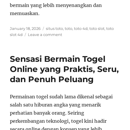
bermain yang lebih menyenangkan dan
memuaskan.
Posted
Tags
January 18, 2026
situs toto
,
toto
,
toto 4d
,
toto slot
,
toto
on
on
slot 4d
Leave a comment
Slot
Gacor
4D:
Sensasi Bermain Togel
Tips
Pilih
Online yang Praktis, Seru,
Game
dan Penuh Peluang
Berdasar
RTP
Permainan togel sudah lama dikenal sebagai
salah satu hiburan angka yang menarik
perhatian banyak orang. Seiring
perkembangan teknologi, togel kini hadir
secara online dengan konsep yang lebih