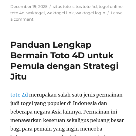
Posted
Tags
December 19, 2025
situs toto
,
situs toto 4d
,
togel online
,
on
toto 4d
,
waktogel
,
waktogel link
,
waktogel login
Leave
on
a comment
Sensasi
Bermain
Togel
Panduan Lengkap
Online
yang
Bermain Toto 4D untuk
Praktis,
Pemula dengan Strategi
Seru,
dan
Jitu
Penuh
Peluang
toto 4d
merupakan salah satu jenis permainan
judi togel yang populer di Indonesia dan
beberapa negara Asia lainnya. Permainan ini
menawarkan keseruan sekaligus peluang besar
bagi para pemain yang ingin mencoba