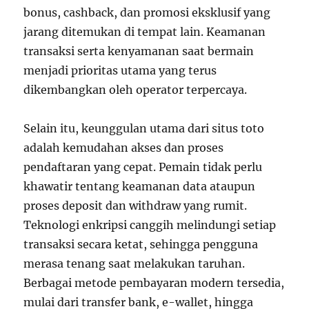
bonus, cashback, dan promosi eksklusif yang
jarang ditemukan di tempat lain. Keamanan
transaksi serta kenyamanan saat bermain
menjadi prioritas utama yang terus
dikembangkan oleh operator terpercaya.
Selain itu, keunggulan utama dari situs toto
adalah kemudahan akses dan proses
pendaftaran yang cepat. Pemain tidak perlu
khawatir tentang keamanan data ataupun
proses deposit dan withdraw yang rumit.
Teknologi enkripsi canggih melindungi setiap
transaksi secara ketat, sehingga pengguna
merasa tenang saat melakukan taruhan.
Berbagai metode pembayaran modern tersedia,
mulai dari transfer bank, e-wallet, hingga