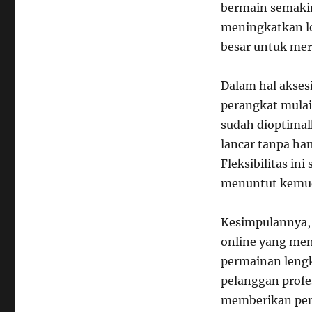
bermain semakin
meningkatkan lo
besar untuk me
Dalam hal aksesi
perangkat mulai
sudah dioptima
lancar tanpa ha
Fleksibilitas in
menuntut kemud
Kesimpulannya, 
online yang me
permainan lengk
pelanggan profe
memberikan pen