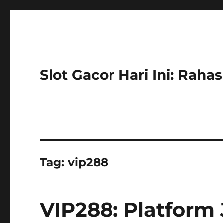
Slot Gacor Hari Ini: Raha
Tag:
vip288
VIP288: Platform 