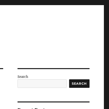
Search
SEARCH