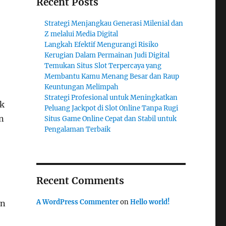
Recent Posts
Strategi Menjangkau Generasi Milenial dan
Z melalui Media Digital
Langkah Efektif Mengurangi Risiko
Kerugian Dalam Permainan Judi Digital
Temukan Situs Slot Terpercaya yang
Membantu Kamu Menang Besar dan Raup
Keuntungan Melimpah
Strategi Profesional untuk Meningkatkan
k
Peluang Jackpot di Slot Online Tanpa Rugi
n
Situs Game Online Cepat dan Stabil untuk
Pengalaman Terbaik
Recent Comments
A WordPress Commenter
on
Hello world!
an