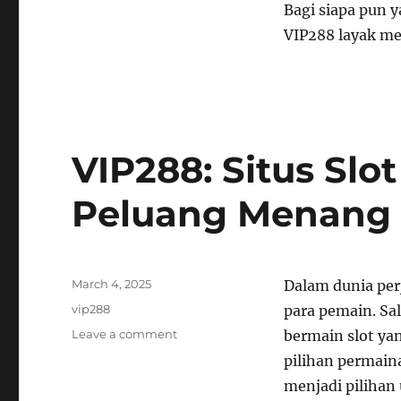
Bagi siapa pun 
VIP288 layak me
VIP288: Situs Slo
Peluang Menang 
Posted
March 4, 2025
Dalam dunia perj
on
Tags
vip288
para pemain. Sa
on
Leave a comment
bermain slot y
VIP288:
pilihan permain
Situs
menjadi pilihan 
Slot