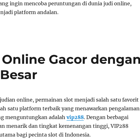
yang ingin mencoba peruntungan di dunia judi online,
njadi platform andalan.
t Online Gacor denga
Besar
udian online, permainan slot menjadi salah satu favorit
lah satu platform terbaik yang menawarkan pengalaman
ang menguntungkan adalah
vip288
. Dengan berbagai
an menarik dan tingkat kemenangan tinggi, VIP288
utama bagi pecinta slot di Indonesia.