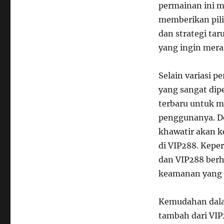
permainan ini m
memberikan pili
dan strategi ta
yang ingin mera
Selain variasi 
yang sangat dip
terbaru untuk m
penggunanya. De
khawatir akan k
di VIP288. Kepe
dan VIP288 berh
keamanan yang t
Kemudahan dalam
tambah dari VIP