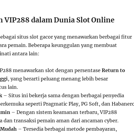
 VIP288 dalam Dunia Slot Online
ebagai situs slot gacor yang menawarkan berbagai fitur
para pemain. Beberapa keunggulan yang membuat
inati antara lain:
P288 menawarkan slot dengan persentase
Return to
nggi
, yang berarti peluang menang lebih besar
us lain.
k
– Situs ini bekerja sama dengan berbagai penyedia
terkemuka seperti Pragmatic Play, PG Soft, dan Habanero
amin
– Dengan sistem keamanan terbaru, VIP288
 dan transaksi pemain aman dari ancaman cyber.
 Mudah
– Tersedia berbagai metode pembayaran,