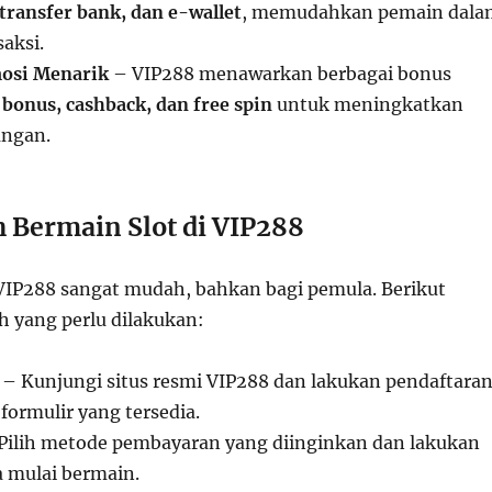
transfer bank, dan e-wallet
, memudahkan pemain dala
aksi.
osi Menarik
– VIP288 menawarkan berbagai bonus
bonus, cashback, dan free spin
untuk meningkatkan
ngan.
 Bermain Slot di VIP288
 VIP288 sangat mudah, bahkan bagi pemula. Berikut
 yang perlu dilakukan:
– Kunjungi situs resmi VIP288 dan lakukan pendaftara
formulir yang tersedia.
Pilih metode pembayaran yang diinginkan dan lakukan
a mulai bermain.