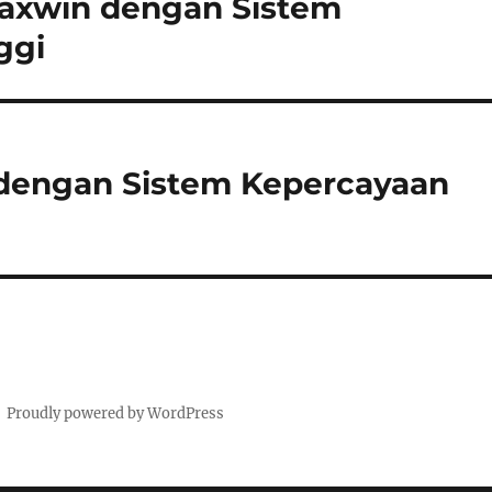
 Maxwin dengan Sistem
ggi
 dengan Sistem Kepercayaan
Proudly powered by WordPress