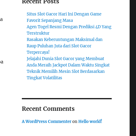
Recent Posts
Situs Slot Gacor Hari Ini Dengan Game
ta
Favorit Sepanjang Masa
Agen Togel Resmi Dengan Prediksi 4D Yang
Terstruktur
Rasakan Keberuntungan Maksimal dan
Raup Puluhan Juta dari Slot Gacor
Terpercaya!
Jelajahi Dunia Slot Gacor yang Membuat
pa
Anda Meraih Jackpot Dalam Waktu Singkat
Teknik Memilih Mesin Slot Berdasarkan
Tingkat Volatilitas
Recent Comments
A WordPress Commenter
on
Hello world!