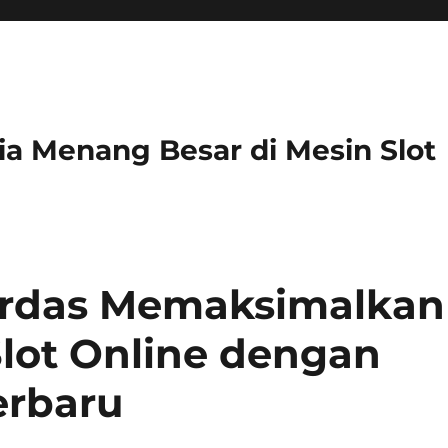
sia Menang Besar di Mesin Slot
erdas Memaksimalkan
lot Online dengan
erbaru