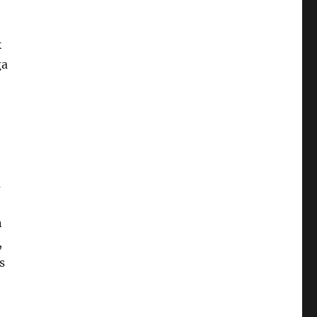
k
ga
a
n
,
s