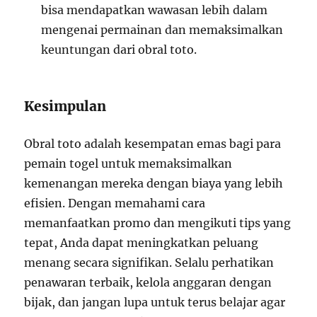
bisa mendapatkan wawasan lebih dalam
mengenai permainan dan memaksimalkan
keuntungan dari obral toto.
Kesimpulan
Obral toto adalah kesempatan emas bagi para
pemain togel untuk memaksimalkan
kemenangan mereka dengan biaya yang lebih
efisien. Dengan memahami cara
memanfaatkan promo dan mengikuti tips yang
tepat, Anda dapat meningkatkan peluang
menang secara signifikan. Selalu perhatikan
penawaran terbaik, kelola anggaran dengan
bijak, dan jangan lupa untuk terus belajar agar