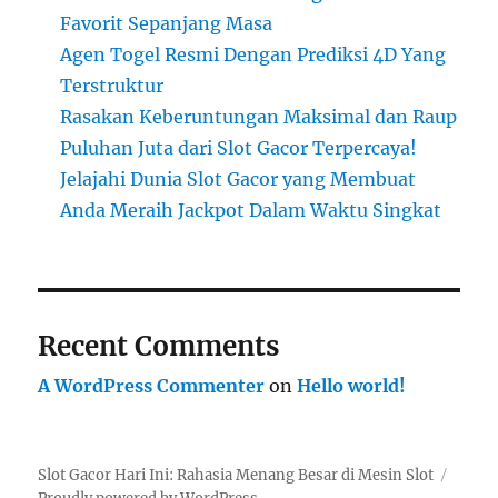
Favorit Sepanjang Masa
Agen Togel Resmi Dengan Prediksi 4D Yang
Terstruktur
Rasakan Keberuntungan Maksimal dan Raup
Puluhan Juta dari Slot Gacor Terpercaya!
Jelajahi Dunia Slot Gacor yang Membuat
Anda Meraih Jackpot Dalam Waktu Singkat
Recent Comments
A WordPress Commenter
on
Hello world!
Slot Gacor Hari Ini: Rahasia Menang Besar di Mesin Slot