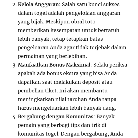
Kelola Anggaran
: Salah satu kunci sukses
dalam togel adalah pengelolaan anggaran
yang bijak. Meskipun obral toto
memberikan kesempatan untuk bertaruh
lebih banyak, tetap tetapkan batas
pengeluaran Anda agar tidak terjebak dalam
permainan yang berlebihan.
Manfaatkan Bonus Maksimal
: Selalu periksa
apakah ada bonus ekstra yang bisa Anda
dapatkan saat melakukan deposit atau
pembelian tiket. Ini akan membantu
meningkatkan nilai taruhan Anda tanpa
harus mengeluarkan lebih banyak uang.
Bergabung dengan Komunitas
: Banyak
pemain yang berbagi tips dan trik di
komunitas togel. Dengan bergabung, Anda