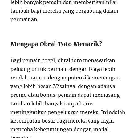
lebih banyak pemain dan memberikan nilai
tambah bagi mereka yang bergabung dalam
permainan.
Mengapa Obral Toto Menarik?
Bagi pemain togel, obral toto menawarkan
peluang untuk bermain dengan biaya lebih
rendah namun dengan potensi kemenangan
yang lebih besar. Misalnya, dengan adanya
promo atau bonus, pemain dapat memasang
taruhan lebih banyak tanpa harus
meningkatkan pengeluaran mereka. Ini adalah
kesempatan besar bagi mereka yang ingin
mencoba keberuntungan dengan modal