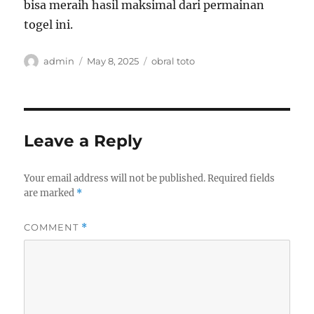
bisa meraih hasil maksimal dari permainan
togel ini.
Author
Posted
Tags
admin
May 8, 2025
obral toto
on
Leave a Reply
Your email address will not be published.
Required fields
are marked
*
COMMENT
*