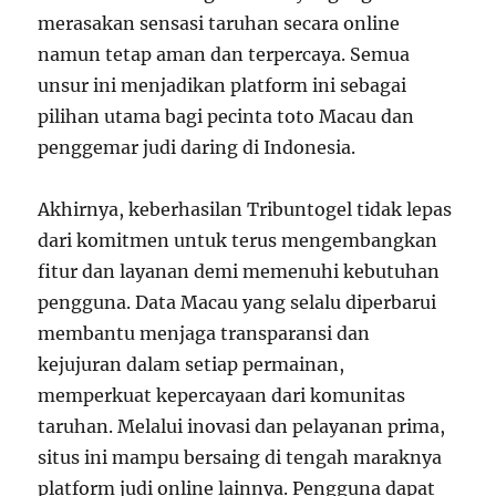
merasakan sensasi taruhan secara online
namun tetap aman dan terpercaya. Semua
unsur ini menjadikan platform ini sebagai
pilihan utama bagi pecinta toto Macau dan
penggemar judi daring di Indonesia.
Akhirnya, keberhasilan Tribuntogel tidak lepas
dari komitmen untuk terus mengembangkan
fitur dan layanan demi memenuhi kebutuhan
pengguna. Data Macau yang selalu diperbarui
membantu menjaga transparansi dan
kejujuran dalam setiap permainan,
memperkuat kepercayaan dari komunitas
taruhan. Melalui inovasi dan pelayanan prima,
situs ini mampu bersaing di tengah maraknya
platform judi online lainnya. Pengguna dapat