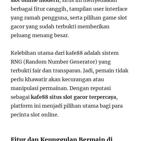
slot online modern
, situs ini menyediakan
berbagai fitur canggih, tampilan user interface
yang ramah pengguna, serta pilihan game slot
gacor yang sudah terbukti memberikan
peluang menang besar.
Kelebihan utama dari kafe88 adalah sistem
RNG (Random Number Generator) yang
terbukti fair dan transparan. Jadi, pemain tidak
perlu khawatir akan kecurangan atau
manipulasi permainan. Dengan reputasi
sebagai
kafe88 situs slot gacor terpercaya
,
platform ini menjadi pilihan utama bagi para
pecinta slot online.
Fitur dan Keunggulan Bermain di