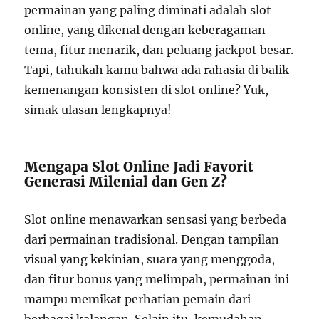
permainan yang paling diminati adalah slot
online, yang dikenal dengan keberagaman
tema, fitur menarik, dan peluang jackpot besar.
Tapi, tahukah kamu bahwa ada rahasia di balik
kemenangan konsisten di slot online? Yuk,
simak ulasan lengkapnya!
Mengapa Slot Online Jadi Favorit
Generasi Milenial dan Gen Z?
Slot online menawarkan sensasi yang berbeda
dari permainan tradisional. Dengan tampilan
visual yang kekinian, suara yang menggoda,
dan fitur bonus yang melimpah, permainan ini
mampu memikat perhatian pemain dari