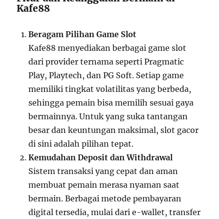
Kafe88
Beragam Pilihan Game Slot
Kafe88 menyediakan berbagai game slot
dari provider ternama seperti Pragmatic
Play, Playtech, dan PG Soft. Setiap game
memiliki tingkat volatilitas yang berbeda,
sehingga pemain bisa memilih sesuai gaya
bermainnya. Untuk yang suka tantangan
besar dan keuntungan maksimal, slot gacor
di sini adalah pilihan tepat.
Kemudahan Deposit dan Withdrawal
Sistem transaksi yang cepat dan aman
membuat pemain merasa nyaman saat
bermain. Berbagai metode pembayaran
digital tersedia, mulai dari e-wallet, transfer