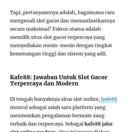
Tapi, pertanyaannya adalah, bagaimana cara
mengenali slot gacor dan memanfaatkannya
secara maksimal? Faktor utama adalah
memilih situs slot gacor terpercaya yang
menyediakan mesin-mesin dengan tingkat
kemenangan tinggi dan sistem yang adil.
Kafe88: Jawaban Untuk Slot Gacor
Terpercaya dan Modern
Di tengah banyaknya situs slot online,
kafe88
muncul sebagai salah satu platform yang
menawarkan pengalaman bermain yang
terbaik dan terpercaya. Sebagai
kafe88 jalur