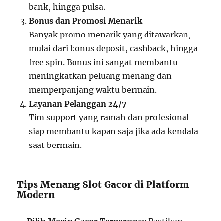
bank, hingga pulsa.
Bonus dan Promosi Menarik
Banyak promo menarik yang ditawarkan,
mulai dari bonus deposit, cashback, hingga
free spin. Bonus ini sangat membantu
meningkatkan peluang menang dan
memperpanjang waktu bermain.
Layanan Pelanggan 24/7
Tim support yang ramah dan profesional
siap membantu kapan saja jika ada kendala
saat bermain.
Tips Menang Slot Gacor di Platform
Modern