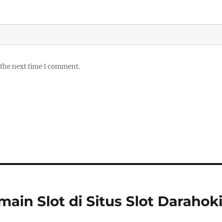
 the next time I comment.
in Slot di Situs Slot Darahok