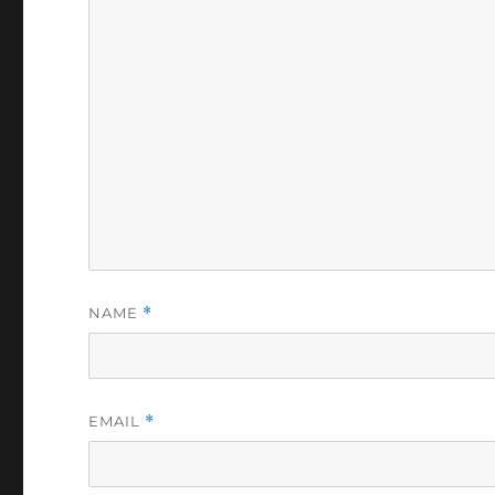
NAME
*
EMAIL
*