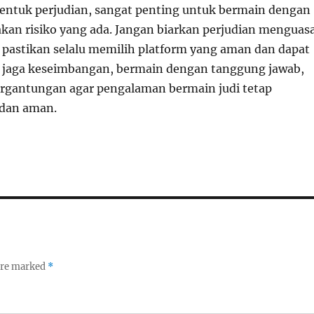
ntuk perjudian, sangat penting untuk bermain dengan
akan risiko yang ada. Jangan biarkan perjudian menguasa
 pastikan selalu memilih platform yang aman dan dapat
p jaga keseimbangan, bermain dengan tanggung jawab,
ergantungan agar pengalaman bermain judi tetap
dan aman.
 are marked
*