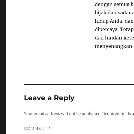
dengan semua be
bijak dan sadar 
hidup Anda, dan
dipercaya. Teta
dan hindari ket
menyenangkan 
Leave a Reply
Your email address will not be published.
Required fields
COMMENT
*