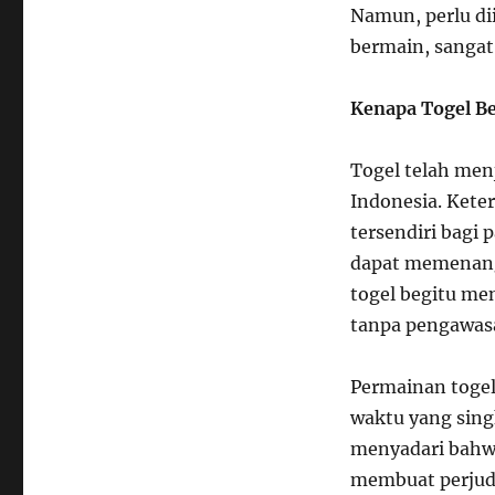
Namun, perlu d
bermain, sangat
Kenapa Togel Be
Togel telah menj
Indonesia. Kete
tersendiri bagi
dapat memenang
togel begitu men
tanpa pengawasan
Permainan togel
waktu yang sing
menyadari bahwa
membuat perjudi