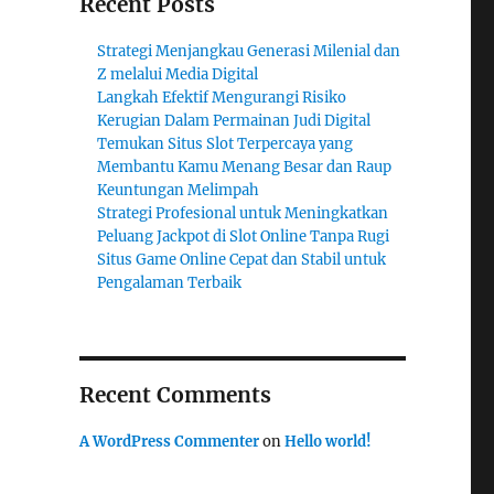
Recent Posts
Strategi Menjangkau Generasi Milenial dan
Z melalui Media Digital
Langkah Efektif Mengurangi Risiko
Kerugian Dalam Permainan Judi Digital
Temukan Situs Slot Terpercaya yang
Membantu Kamu Menang Besar dan Raup
Keuntungan Melimpah
Strategi Profesional untuk Meningkatkan
Peluang Jackpot di Slot Online Tanpa Rugi
Situs Game Online Cepat dan Stabil untuk
Pengalaman Terbaik
Recent Comments
A WordPress Commenter
on
Hello world!