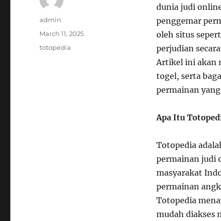
dunia judi onli
Author
admin
penggemar perma
Posted
March 11, 2025
oleh situs sepe
on
Tags
totopedia
perjudian secara
Artikel ini aka
togel, serta ba
permainan yang
Apa Itu Totoped
Totopedia adala
permainan judi o
masyarakat Indon
permainan angka
Totopedia mena
mudah diakses m