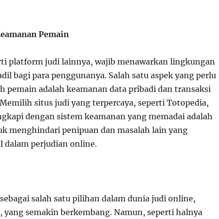
 Keamanan Pemain
rti platform judi lainnya, wajib menawarkan lingkungan
dil bagi para penggunanya. Salah satu aspek yang perlu
eh pemain adalah keamanan data pribadi dan transaksi
Memilih situs judi yang terpercaya, seperti Totopedia,
engkapi dengan sistem keamanan yang memadai adalah
tuk menghindari penipuan dan masalah lain yang
dalam perjudian online.
sebagai salah satu pilihan dalam dunia judi online,
, yang semakin berkembang. Namun, seperti halnya