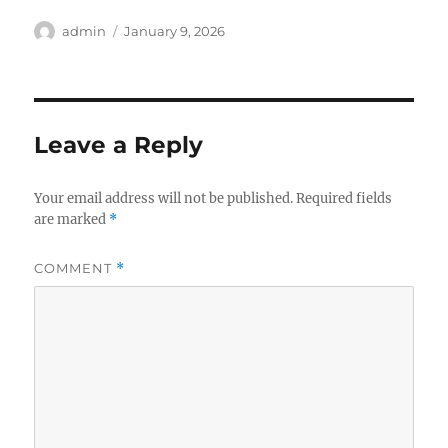
Author
Posted
admin
January 9, 2026
on
Leave a Reply
Your email address will not be published.
Required fields
are marked
*
COMMENT
*