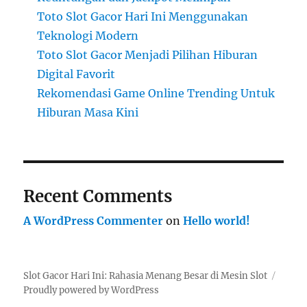
Toto Slot Gacor Hari Ini Menggunakan
Teknologi Modern
Toto Slot Gacor Menjadi Pilihan Hiburan
Digital Favorit
Rekomendasi Game Online Trending Untuk
Hiburan Masa Kini
Recent Comments
A WordPress Commenter
on
Hello world!
Slot Gacor Hari Ini: Rahasia Menang Besar di Mesin Slot
Proudly powered by WordPress