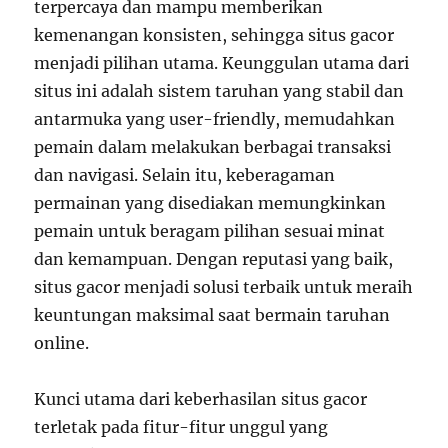
terpercaya dan mampu memberikan
kemenangan konsisten, sehingga situs gacor
menjadi pilihan utama. Keunggulan utama dari
situs ini adalah sistem taruhan yang stabil dan
antarmuka yang user-friendly, memudahkan
pemain dalam melakukan berbagai transaksi
dan navigasi. Selain itu, keberagaman
permainan yang disediakan memungkinkan
pemain untuk beragam pilihan sesuai minat
dan kemampuan. Dengan reputasi yang baik,
situs gacor menjadi solusi terbaik untuk meraih
keuntungan maksimal saat bermain taruhan
online.
Kunci utama dari keberhasilan situs gacor
terletak pada fitur-fitur unggul yang