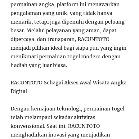
permainan angka, platform ini menawarkan
pengalaman yang unik, yang tidak hanya
menarik, tetapi juga dipenuhi dengan peluang
besar. Melalui pelayanan yang aman, dapat
dipercaya, dan transparan, RACUNTOTO
menjadi pilihan ideal bagi siapa pun yang ingin
menikmati permainan togel modern dengan
hadiah yang luar biasa.
RACUNTOTO Sebagai Akses Awal Wisata Angka
Digital
Dengan kemajuan teknologi, permainan togel
telah melampaui sekadar aktivitas
konvensional. Saat ini, RACUNTOTO
menghadirkan inovasi yang menjadikan