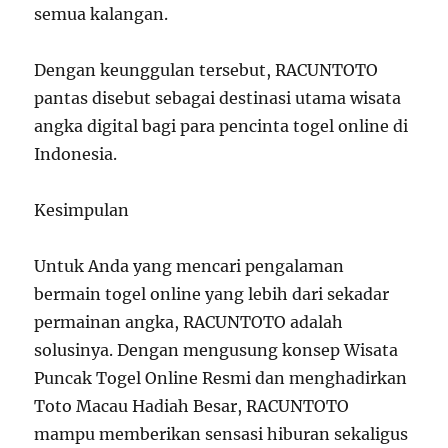
semua kalangan.
Dengan keunggulan tersebut, RACUNTOTO
pantas disebut sebagai destinasi utama wisata
angka digital bagi para pencinta togel online di
Indonesia.
Kesimpulan
Untuk Anda yang mencari pengalaman
bermain togel online yang lebih dari sekadar
permainan angka, RACUNTOTO adalah
solusinya. Dengan mengusung konsep Wisata
Puncak Togel Online Resmi dan menghadirkan
Toto Macau Hadiah Besar, RACUNTOTO
mampu memberikan sensasi hiburan sekaligus