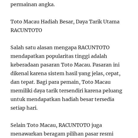
permainan angka.
Toto Macau Hadiah Besar, Daya Tarik Utama
RACUNTOTO
Salah satu alasan mengapa RACUNTOTO
mendapatkan popularitas tinggi adalah
keberadaan pasaran Toto Macau. Pasaran ini
dikenal karena sistem hasil yang jelas, cepat,
dan tepat. Bagi para pemain, Toto Macau
memiliki daya tarik tersendiri karena peluang
untuk mendapatkan hadiah besar tersedia
setiap hari.
Selain Toto Macau, RACUNTOTO juga
menawarkan beragam pilihan pasar resmi