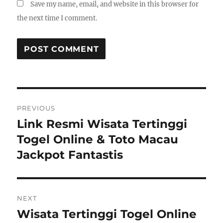
Save my name, email, and website in this browser for
the next time I comment.
Post
PREVIOUS
navigation
Link Resmi Wisata Tertinggi
Previous
post:
Togel Online & Toto Macau
Jackpot Fantastis
NEXT
Wisata Tertinggi Togel Online
Next