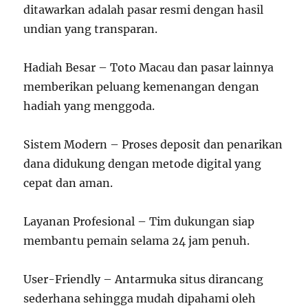
ditawarkan adalah pasar resmi dengan hasil
undian yang transparan.
Hadiah Besar – Toto Macau dan pasar lainnya
memberikan peluang kemenangan dengan
hadiah yang menggoda.
Sistem Modern – Proses deposit dan penarikan
dana didukung dengan metode digital yang
cepat dan aman.
Layanan Profesional – Tim dukungan siap
membantu pemain selama 24 jam penuh.
User-Friendly – Antarmuka situs dirancang
sederhana sehingga mudah dipahami oleh