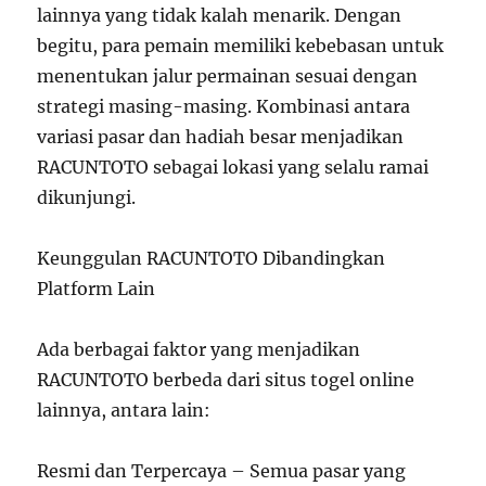
lainnya yang tidak kalah menarik. Dengan
begitu, para pemain memiliki kebebasan untuk
menentukan jalur permainan sesuai dengan
strategi masing-masing. Kombinasi antara
variasi pasar dan hadiah besar menjadikan
RACUNTOTO sebagai lokasi yang selalu ramai
dikunjungi.
Keunggulan RACUNTOTO Dibandingkan
Platform Lain
Ada berbagai faktor yang menjadikan
RACUNTOTO berbeda dari situs togel online
lainnya, antara lain:
Resmi dan Terpercaya – Semua pasar yang