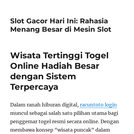
Slot Gacor Hari Ini: Rahasia
Menang Besar di Mesin Slot
Wisata Tertinggi Togel
Online Hadiah Besar
dengan Sistem
Terpercaya
Dalam ranah hiburan digital,
racuntoto login
muncul sebagai salah satu pilihan utama bagi
penggemar togel resmi secara online. Dengan
membawa konsep “wisata puncak” dalam